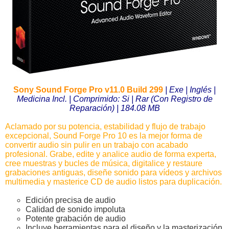
Sony Sound Forge Pro v11.0 Build 299
| Exe | Inglés |
Medicina Incl. | Comprimido: Si | Rar (Con Registro de
Reparación) | 184.08 MB
Aclamado por su potencia, estabilidad y flujo de trabajo
excepcional, Sound Forge Pro 10 es la mejor forma de
convertir audio sin pulir en un trabajo con acabado
profesional. Grabe, edite y analice audio de forma experta,
cree muestras y bucles de música, digitalice y restaure
grabaciones antiguas, diseñe sonido para vídeos y archivos
multimedia y masterice CD de audio listos para duplicación.
Edición precisa de audio
Calidad de sonido impoluta
Potente grabación de audio
Incluye herramientas para el diseño y la masterización