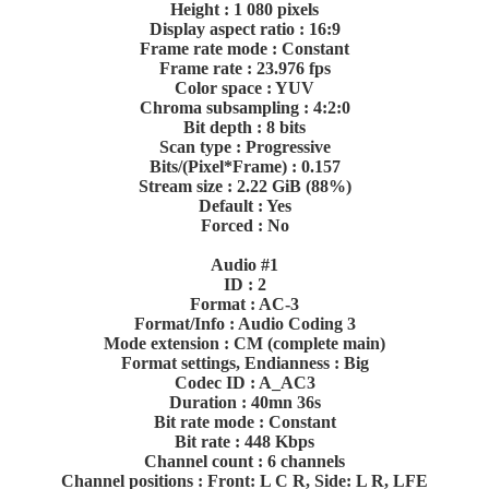
Height : 1 080 pixels
Display aspect ratio : 16:9
Frame rate mode : Constant
Frame rate : 23.976 fps
Color space : YUV
Chroma subsampling : 4:2:0
Bit depth : 8 bits
Scan type : Progressive
Bits/(Pixel*Frame) : 0.157
Stream size : 2.22 GiB (88%)
Default : Yes
Forced : No
Audio #1
ID : 2
Format : AC-3
Format/Info : Audio Coding 3
Mode extension : CM (complete main)
Format settings, Endianness : Big
Codec ID : A_AC3
Duration : 40mn 36s
Bit rate mode : Constant
Bit rate : 448 Kbps
Channel count : 6 channels
Channel positions : Front: L C R, Side: L R, LFE