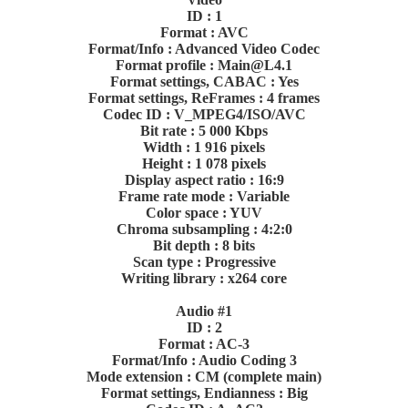
ID : 1
Format : AVC
Format/Info : Advanced Video Codec
Format profile : Main@L4.1
Format settings, CABAC : Yes
Format settings, ReFrames : 4 frames
Codec ID : V_MPEG4/ISO/AVC
Bit rate : 5 000 Kbps
Width : 1 916 pixels
Height : 1 078 pixels
Display aspect ratio : 16:9
Frame rate mode : Variable
Color space : YUV
Chroma subsampling : 4:2:0
Bit depth : 8 bits
Scan type : Progressive
Writing library : x264 core
Audio #1
ID : 2
Format : AC-3
Format/Info : Audio Coding 3
Mode extension : CM (complete main)
Format settings, Endianness : Big