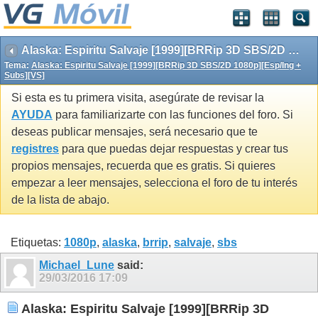
Alaska: Espiritu Salvaje [1999][BRRip 3D SBS/2D 1080p][Esp/Ing + Subs][VS]
Tema:
Alaska: Espiritu Salvaje [1999][BRRip 3D SBS/2D 1080p][Esp/Ing +
Subs][VS]
Si esta es tu primera visita, asegúrate de revisar la
AYUDA
para familiarizarte con las funciones del foro. Si
deseas publicar mensajes, será necesario que te
registres
para que puedas dejar respuestas y crear tus
propios mensajes, recuerda que es gratis. Si quieres
empezar a leer mensajes, selecciona el foro de tu interés
de la lista de abajo.
Etiquetas:
1080p
,
alaska
,
brrip
,
salvaje
,
sbs
Michael_Lune
said:
29/03/2016
17:09
Alaska: Espiritu Salvaje [1999][BRRip 3D