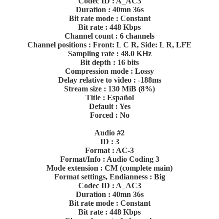
Codec ID : A_AC3
Duration : 40mn 36s
Bit rate mode : Constant
Bit rate : 448 Kbps
Channel count : 6 channels
Channel positions : Front: L C R, Side: L R, LFE
Sampling rate : 48.0 KHz
Bit depth : 16 bits
Compression mode : Lossy
Delay relative to video : -188ms
Stream size : 130 MiB (8%)
Title : Español
Default : Yes
Forced : No
Audio #2
ID : 3
Format : AC-3
Format/Info : Audio Coding 3
Mode extension : CM (complete main)
Format settings, Endianness : Big
Codec ID : A_AC3
Duration : 40mn 36s
Bit rate mode : Constant
Bit rate : 448 Kbps