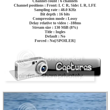
Channel count : 6 channels
Channel positions : Front: L C R, Side: L R, LFE
Sampling rate : 48.0 KHz
Bit depth : 16 bits
Compression mode : Lossy
Delay relative to video : -188ms
Stream size : 130 MiB (8%)
Title : Ingles
Default : No
Forced : No[/SPOILER]