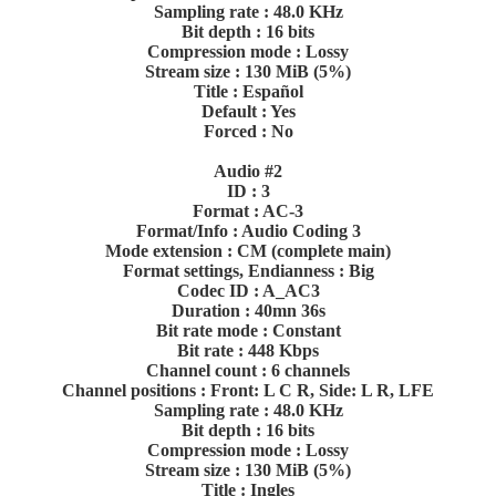
Sampling rate : 48.0 KHz
Bit depth : 16 bits
Compression mode : Lossy
Stream size : 130 MiB (5%)
Title : Español
Default : Yes
Forced : No
Audio #2
ID : 3
Format : AC-3
Format/Info : Audio Coding 3
Mode extension : CM (complete main)
Format settings, Endianness : Big
Codec ID : A_AC3
Duration : 40mn 36s
Bit rate mode : Constant
Bit rate : 448 Kbps
Channel count : 6 channels
Channel positions : Front: L C R, Side: L R, LFE
Sampling rate : 48.0 KHz
Bit depth : 16 bits
Compression mode : Lossy
Stream size : 130 MiB (5%)
Title : Ingles