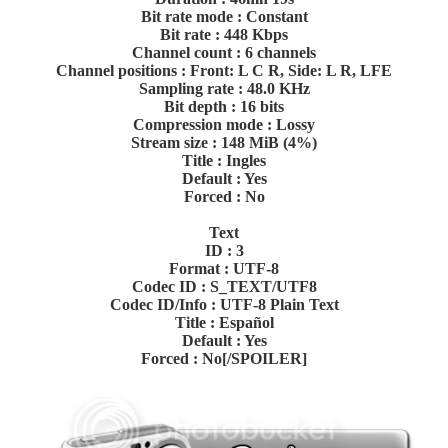
Bit rate mode : Constant
Bit rate : 448 Kbps
Channel count : 6 channels
Channel positions : Front: L C R, Side: L R, LFE
Sampling rate : 48.0 KHz
Bit depth : 16 bits
Compression mode : Lossy
Stream size : 148 MiB (4%)
Title : Ingles
Default : Yes
Forced : No
Text
ID : 3
Format : UTF-8
Codec ID : S_TEXT/UTF8
Codec ID/Info : UTF-8 Plain Text
Title : Español
Default : Yes
Forced : No[/SPOILER]