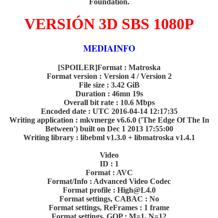
Foundation.
VERSIÓN 3D SBS 1080P
MEDIAINFO
[SPOILER]Format : Matroska
Format version : Version 4 / Version 2
File size : 3.42 GiB
Duration : 46mn 19s
Overall bit rate : 10.6 Mbps
Encoded date : UTC 2016-04-14 12:17:35
Writing application : mkvmerge v6.6.0 ('The Edge Of The In
Between') built on Dec 1 2013 17:55:00
Writing library : libebml v1.3.0 + libmatroska v1.4.1
Video
ID : 1
Format : AVC
Format/Info : Advanced Video Codec
Format profile : High@L4.0
Format settings, CABAC : No
Format settings, ReFrames : 1 frame
Format settings, GOP : M=1, N=12