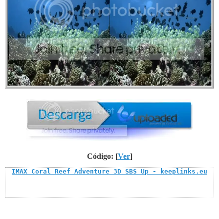
Código: [
Ver
]
IMAX Coral Reef Adventure 3D SBS Up - keeplinks.eu