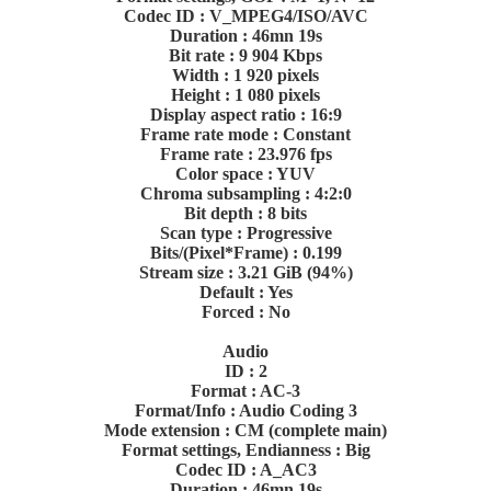
Codec ID : V_MPEG4/ISO/AVC
Duration : 46mn 19s
Bit rate : 9 904 Kbps
Width : 1 920 pixels
Height : 1 080 pixels
Display aspect ratio : 16:9
Frame rate mode : Constant
Frame rate : 23.976 fps
Color space : YUV
Chroma subsampling : 4:2:0
Bit depth : 8 bits
Scan type : Progressive
Bits/(Pixel*Frame) : 0.199
Stream size : 3.21 GiB (94%)
Default : Yes
Forced : No
Audio
ID : 2
Format : AC-3
Format/Info : Audio Coding 3
Mode extension : CM (complete main)
Format settings, Endianness : Big
Codec ID : A_AC3
Duration : 46mn 19s