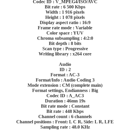
Codec ID : V_MPEG4/ISO/AVC
Bit rate : 6 500 Kbps
Width : 1 916 pixels
Height : 1 078 pixels
Display aspect ratio : 16:9
Frame rate mode : Variable
Color space : YUV
Chroma subsampling : 4:2:0
Bit depth : 8 bits
Scan type : Progressive
Writing library : x264 core
Audio
ID : 2
Format : AC-3
Format/Info : Audio Coding 3
Mode extension : CM (complete main)
Format settings, Endianness : Big
Codec ID : A_AC3
Duration : 46mn 19s
Bit rate mode : Constant
Bit rate : 448 Kbps
Channel count : 6 channels
Channel positions : Front: L C R, Side: L R, LFE
Sampling rate : 48.0 KHz