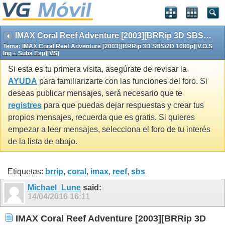
IMAX Coral Reef Adventure [2003][BRRip 3D SBS/2D 1080p][V.O.S Ing + Subs Esp][VS]
Tema:
IMAX Coral Reef Adventure [2003][BRRip 3D SBS/2D 1080p][V.O.S
Ing + Subs Esp][VS]
Si esta es tu primera visita, asegúrate de revisar la
AYUDA
para familiarizarte con las funciones del foro. Si
deseas publicar mensajes, será necesario que te
registres
para que puedas dejar respuestas y crear tus
propios mensajes, recuerda que es gratis. Si quieres
empezar a leer mensajes, selecciona el foro de tu interés
de la lista de abajo.
Etiquetas:
brrip
,
coral
,
imax
,
reef
,
sbs
Michael_Lune
said:
14/04/2016
16:11
IMAX Coral Reef Adventure [2003][BRRip 3D