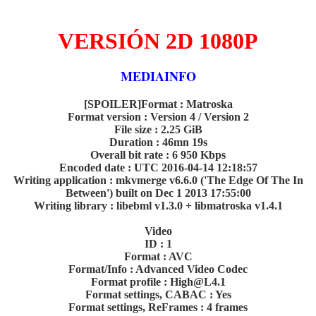
VERSIÓN 2D 1080P
MEDIAINFO
[SPOILER]Format : Matroska
Format version : Version 4 / Version 2
File size : 2.25 GiB
Duration : 46mn 19s
Overall bit rate : 6 950 Kbps
Encoded date : UTC 2016-04-14 12:18:57
Writing application : mkvmerge v6.6.0 ('The Edge Of The In
Between') built on Dec 1 2013 17:55:00
Writing library : libebml v1.3.0 + libmatroska v1.4.1
Video
ID : 1
Format : AVC
Format/Info : Advanced Video Codec
Format profile : High@L4.1
Format settings, CABAC : Yes
Format settings, ReFrames : 4 frames