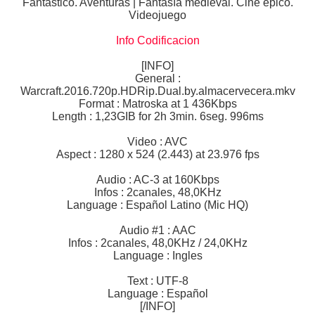
Fantástico. Aventuras | Fantasía medieval. Cine épico.
Videojuego
Info Codificacion
[INFO]
General :
Warcraft.2016.720p.HDRip.Dual.by.almacervecera.mkv
Format : Matroska at 1 436Kbps
Length : 1,23GIB for 2h 3min. 6seg. 996ms
Video : AVC
Aspect : 1280 x 524 (2.443) at 23.976 fps
Audio : AC-3 at 160Kbps
Infos : 2canales, 48,0KHz
Language : Español Latino (Mic HQ)
Audio #1 : AAC
Infos : 2canales, 48,0KHz / 24,0KHz
Language : Ingles
Text : UTF-8
Language : Español
[/INFO]