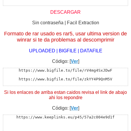
DESCARGAR
Sin contraseña | Facil Extraction
Formato de rar usado es rar5, usar ultima version de
winrar si te da problemas al descomprimir
UPLOADED | BIGFILE | DATAFILE
Código: [
Ver
]
https://www.bigfile.to/file/rV4mg4SxJDwF

https://www.bigfile.to/file/zkYY4P9QnM5V

https://www.bigfile.to/file/Zy6YTsyRnA33

Si los enlaces de arriba estan caidos revisa el link de abajo
---

ahi los repondre
http://www.datafile.com/d/TWpBMU16UTFNRFEF9

Código: [
Ver
]
http://www.datafile.com/d/TWpBMU16UTFNRGMF9

https://www.keeplinks.eu/p45/57a2c004e9d1f
http://www.datafile.com/d/TWpBMU16UTFNRGcF9
