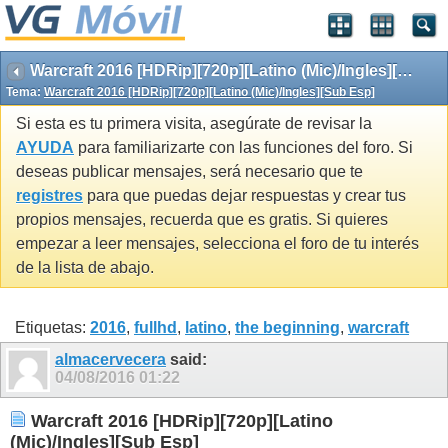
Warcraft 2016 [HDRip][720p][Latino (Mic)/Ingles][Sub Esp]
Tema:
Warcraft 2016 [HDRip][720p][Latino (Mic)/Ingles][Sub Esp]
Si esta es tu primera visita, asegúrate de revisar la
AYUDA
para familiarizarte con las funciones del foro. Si
deseas publicar mensajes, será necesario que te
registres
para que puedas dejar respuestas y crear tus
propios mensajes, recuerda que es gratis. Si quieres
empezar a leer mensajes, selecciona el foro de tu interés
de la lista de abajo.
Etiquetas:
2016
,
fullhd
,
latino
,
the beginning
,
warcraft
almacervecera
said:
04/08/2016
01:22
Warcraft 2016 [HDRip][720p][Latino
(Mic)/Ingles][Sub Esp]