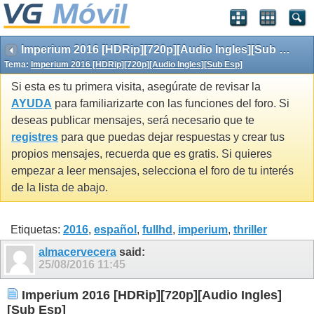
Imperium 2016 [HDRip][720p][Audio Ingles][Sub Esp]
Tema:
Imperium 2016 [HDRip][720p][Audio Ingles][Sub Esp]
Si esta es tu primera visita, asegúrate de revisar la
AYUDA
para familiarizarte con las funciones del foro. Si
deseas publicar mensajes, será necesario que te
registres
para que puedas dejar respuestas y crear tus
propios mensajes, recuerda que es gratis. Si quieres
empezar a leer mensajes, selecciona el foro de tu interés
de la lista de abajo.
Etiquetas:
2016
,
español
,
fullhd
,
imperium
,
thriller
almacervecera
said:
25/08/2016
11:45
Imperium 2016 [HDRip][720p][Audio Ingles]
[Sub Esp]