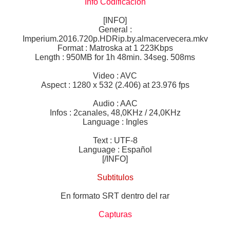
Info Codificacion
[INFO]
General :
Imperium.2016.720p.HDRip.by.almacervecera.mkv
Format : Matroska at 1 223Kbps
Length : 950MB for 1h 48min. 34seg. 508ms
Video : AVC
Aspect : 1280 x 532 (2.406) at 23.976 fps
Audio : AAC
Infos : 2canales, 48,0KHz / 24,0KHz
Language : Ingles
Text : UTF-8
Language : Español
[/INFO]
Subtitulos
En formato SRT dentro del rar
Capturas