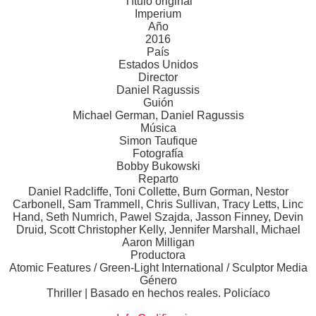
Título original
Imperium
Año
2016
País
Estados Unidos
Director
Daniel Ragussis
Guión
Michael German, Daniel Ragussis
Música
Simon Taufique
Fotografía
Bobby Bukowski
Reparto
Daniel Radcliffe, Toni Collette, Burn Gorman, Nestor
Carbonell, Sam Trammell, Chris Sullivan, Tracy Letts, Linc
Hand, Seth Numrich, Pawel Szajda, Jasson Finney, Devin
Druid, Scott Christopher Kelly, Jennifer Marshall, Michael
Aaron Milligan
Productora
Atomic Features / Green-Light International / Sculptor Media
Género
Thriller | Basado en hechos reales. Policíaco