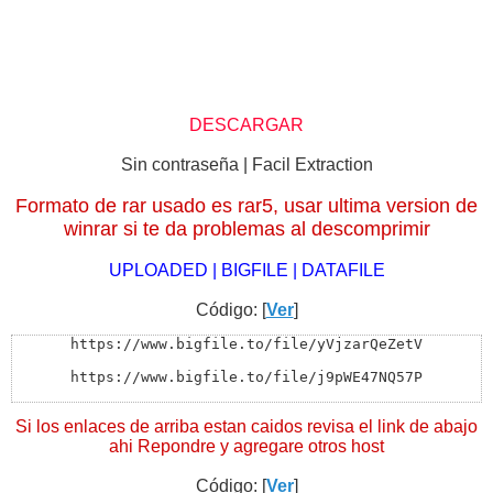
DESCARGAR
Sin contraseña | Facil Extraction
Formato de rar usado es rar5, usar ultima version de
winrar si te da problemas al descomprimir
UPLOADED | BIGFILE | DATAFILE
Código: [
Ver
]
https://www.bigfile.to/file/yVjzarQeZetV

https://www.bigfile.to/file/j9pWE47NQ57P

---

Si los enlaces de arriba estan caidos revisa el link de abajo
http://www.datafile.com/d/TWpFd05qRTVORFUF9

ahi Repondre y agregare otros host
http://www.datafile.com/d/TWpFd05qRTVNekkF9

Código: [
Ver
]