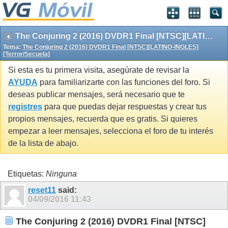
The Conjuring 2 (2016) DVDR1 Final [NTSC][LATINO-INGLES][Terror/Secuela]
Tema:
The Conjuring 2 (2016) DVDR1 Final [NTSC][LATINO-INGLES]
[Terror/Secuela]
Si esta es tu primera visita, asegúrate de revisar la
AYUDA
para familiarizarte con las funciones del foro. Si
deseas publicar mensajes, será necesario que te
registres
para que puedas dejar respuestas y crear tus
propios mensajes, recuerda que es gratis. Si quieres
empezar a leer mensajes, selecciona el foro de tu interés
de la lista de abajo.
Etiquetas:
Ninguna
reset11
said:
04/09/2016
11:43
The Conjuring 2 (2016) DVDR1 Final [NTSC]