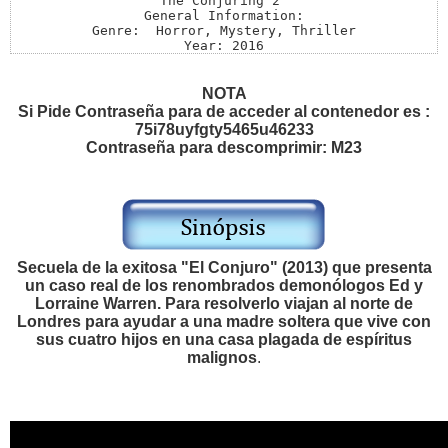
The Conjuring 2 

General Information:

Genre:  Horror, Mystery, Thriller

Year: 2016

Link: http://www.imdb.com/title/tt3065204/

Director: James Wan

Writers: Carey Hayes (screenplay), Chad Hayes 

NOTA
Stars: Vera Farmiga, Patrick Wilson, Madison Wolfe 

Si Pide Contraseña para de acceder al contenedor es :
Source: R1

75i78uyfgty5465u46233
Menus: Untouched

Contraseña para descomprimir: M23
Extras:  None at source

Length:  2h 14min

Size: 4,35 gb

Video Information:

Video Type: NTSC

Aspect Ratio: 16:9

Audio Information:

Audio Format: Dolby 5.1

Secuela de la exitosa "El Conjuro" (2013) que presenta
Languages: English , Spanish 

un caso real de los renombrados demonólogos Ed y
Subtitles: English , Spanish
Lorraine Warren. Para resolverlo viajan al norte de
Londres para ayudar a una madre soltera que vive con
sus cuatro hijos en una casa plagada de espíritus
malignos
.