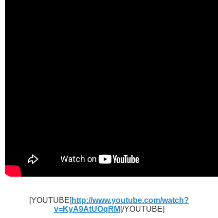
[YOUTUBE]
http://www.youtube.com/watch?
v=KyA9AtUOqRM
[/YOUTUBE]