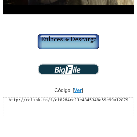
Código: [
Ver
]
http://relink.to/f/ef8284ce11e4845348a59e99a12879