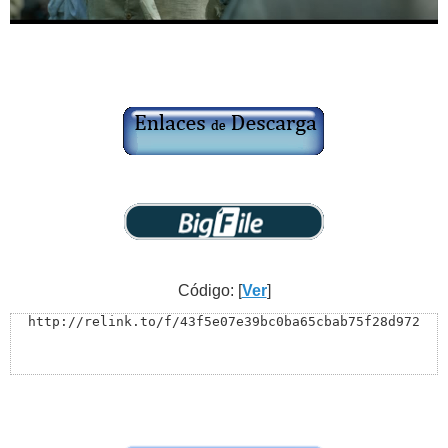
Código: [
Ver
]
http://relink.to/f/43f5e07e39bc0ba65cbab75f28d972