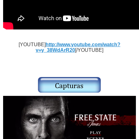
[YOUTUBE]
http://www.youtube.com/watch?
v=y_38WdArR20
[/YOUTUBE]