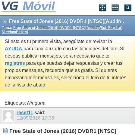
Free State of Jones (2016) DVDR1 [NTSC][Aud:Ing/Sub Esp Lat][Accion/Belico]
Tema:
Free State of Jones (2016) DVDR1 [NTSC][Aud:Ing/Sub Esp Lat]
[Accion/Belico]
Si esta es tu primera visita, asegúrate de revisar la
AYUDA
para familiarizarte con las funciones del foro. Si
deseas publicar mensajes, será necesario que te
registres
para que puedas dejar respuestas y crear tus
propios mensajes, recuerda que es gratis. Si quieres
empezar a leer mensajes, selecciona el foro de tu interés
de la lista de abajo.
Etiquetas:
Ninguna
reset11
said:
12/09/2016
17:38
Free State of Jones (2016) DVDR1 [NTSC]