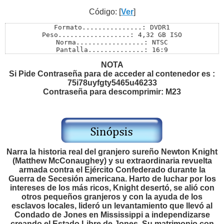
Código: [
Ver
]
Formato...............: DVDR1

Peso..................: 4,32 GB ISO

Norma.................: NTSC

Pantalla..............: 16:9

Audios................: Ingles 5.1 

NOTA
Subtítulos............: Ingles / Español Latino/ France
Menú..................: SI

Si Pide Contraseña para de acceder al contenedor es :
Extras................: Si

75i78uyfgty5465u46233
Pass..................: M23
Contraseña para descomprimir: M23
Narra la historia real del granjero sureño Newton Knight
(Matthew McConaughey) y su extraordinaria revuelta
armada contra el Ejército Confederado durante la
Guerra de Secesión americana. Harto de luchar por los
intereses de los más ricos, Knight desertó, se alió con
otros pequeños granjeros y con la ayuda de los
esclavos locales, lideró un levantamiento que llevó al
Condado de Jones en Mississippi a independizarse
creando el Estado Libre de Jones. Su matrimonio con