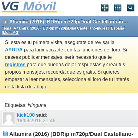
Altamira (2016) [BDRip m720p/Dual Castellano-ingles] [España] [Multi/MG]
Tema:
Altamira (2016) [BDRip m720p/Dual Castellano-ingles] [España]
[Multi/MG]
Si esta es tu primera visita, asegúrate de revisar la
AYUDA
para familiarizarte con las funciones del foro. Si
deseas publicar mensajes, será necesario que te
registres
para que puedas dejar respuestas y crear tus
propios mensajes, recuerda que es gratis. Si quieres
empezar a leer mensajes, selecciona el foro de tu interés
de la lista de abajo.
Etiquetas:
Ninguna
kick100
said:
19/09/2016
21:46
Altamira (2016) [BDRip m720p/Dual Castellano-