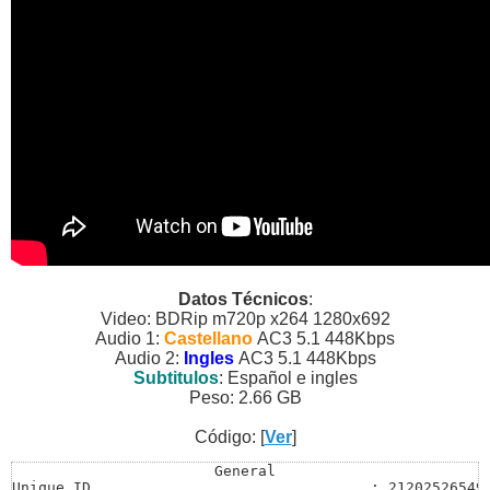
Datos Técnicos
:
Video: BDRip m720p x264 1280x692
Audio 1:
Castellano
AC3 5.1 448Kbps
Audio 2:
Ingles
AC3 5.1 448Kbps
Subtitulos
: Español e ingles
Peso: 2.66 GB
Código: [
Ver
]
General

Unique ID                                : 212025265491