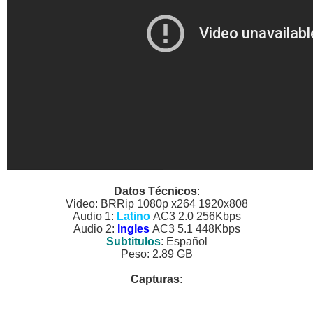
Datos Técnicos
:
Video: BRRip 1080p x264 1920x808
Audio 1:
Latino
AC3 2.0 256Kbps
Audio 2:
Ingles
AC3 5.1 448Kbps
Subtitulos
: Español
Peso: 2.89 GB
Capturas
: