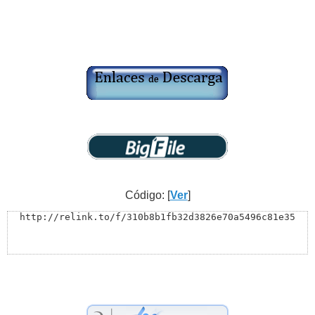
Código: [
Ver
]
http://relink.to/f/310b8b1fb32d3826e70a5496c81e35