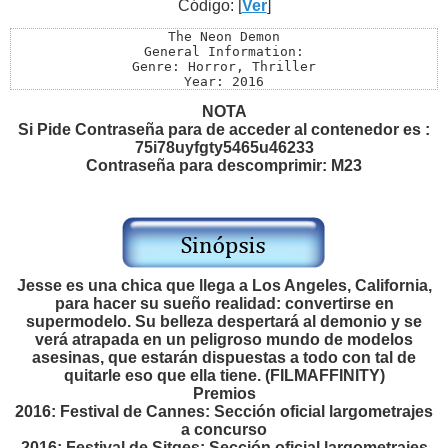
Código: [
Ver
]
The Neon Demon

General Information:

Genre: Horror, Thriller

Year: 2016

Link: http://www.imdb.com/title/tt1974419

NOTA
IMDB Rating: 6.5

Source: DVD9

Si Pide Contraseña para de acceder al contenedor es :
Menus: Untouched

75i78uyfgty5465u46233
Extras: Untouched

Contraseña para descomprimir: M23
Length: 118 min.

Size: 6,71 gb

Video Information:

Video Type: NTSC

Aspect Ratio: 2.35:1

Audio Information:

Audio Format: Dolby Digital 5.1

Languages: English, Spanish

Jesse es una chica que llega a Los Angeles, California,
Subtitles: English, Spanish
para hacer su sueño realidad: convertirse en
supermodelo. Su belleza despertará al demonio y se
verá atrapada en un peligroso mundo de modelos
asesinas, que estarán dispuestas a todo con tal de
quitarle eso que ella tiene. (FILMAFFINITY)
Premios
2016: Festival de Cannes: Sección oficial largometrajes
a concurso
2016: Festival de Sitges: Sección oficial largometrajes