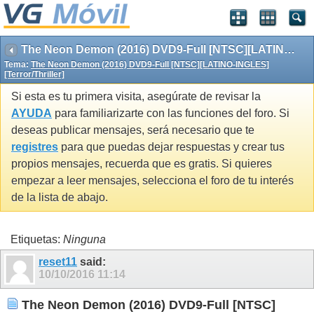
The Neon Demon (2016) DVD9-Full [NTSC][LATINO-INGLES][Terror/Thriller]
Tema:
The Neon Demon (2016) DVD9-Full [NTSC][LATINO-INGLES]
[Terror/Thriller]
Si esta es tu primera visita, asegúrate de revisar la
AYUDA
para familiarizarte con las funciones del foro. Si
deseas publicar mensajes, será necesario que te
registres
para que puedas dejar respuestas y crear tus
propios mensajes, recuerda que es gratis. Si quieres
empezar a leer mensajes, selecciona el foro de tu interés
de la lista de abajo.
Etiquetas:
Ninguna
reset11
said:
10/10/2016
11:14
The Neon Demon (2016) DVD9-Full [NTSC]