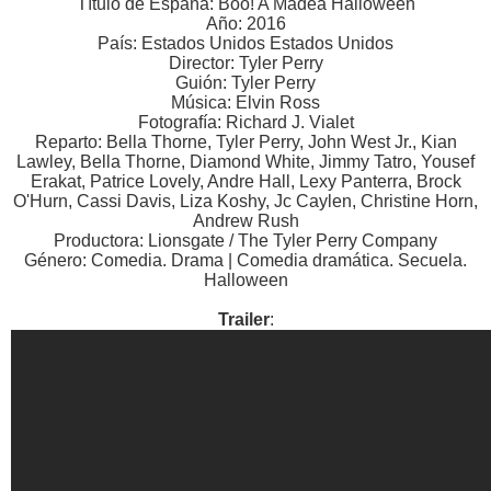
Título de España: Boo! A Madea Halloween
Año: 2016
País: Estados Unidos Estados Unidos
Director: Tyler Perry
Guión: Tyler Perry
Música: Elvin Ross
Fotografía: Richard J. Vialet
Reparto: Bella Thorne, Tyler Perry, John West Jr., Kian
Lawley, Bella Thorne, Diamond White, Jimmy Tatro, Yousef
Erakat, Patrice Lovely, Andre Hall, Lexy Panterra, Brock
O'Hurn, Cassi Davis, Liza Koshy, Jc Caylen, Christine Horn,
Andrew Rush
Productora: Lionsgate / The Tyler Perry Company
Género: Comedia. Drama | Comedia dramática. Secuela.
Halloween
Trailer
: