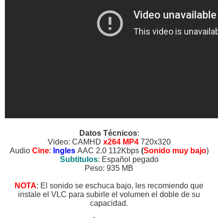
Datos Técnicos
:
Video: CAMHD
x264 MP4
720x320
Audio
Cine
:
Ingles
AAC 2.0 112Kbps
(
Sonido muy bajo
)
Subtitulos
: Español pegado
Peso: 935 MB
NOTA
: El sonido se eschuca bajo, les recomiendo que
instale el VLC para subirle el volumen el doble de su
capacidad.