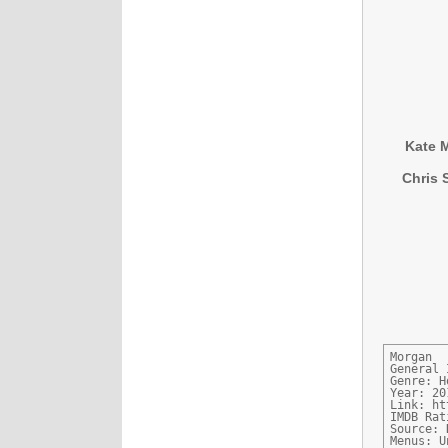
Kate M
Chris 
Morgan

General 
Genre: H
Year: 201
Link: ht
IMDB Rat
Source: 
Menus: U