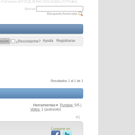
ull Intacto [NTSC][LATINO-INGLES][Sci-Fi/Thriller]
Buscar
Búsqueda Avanzada
Ayuda
Registrarse
¿Recordarme?
Resultados 1 al 1 de 1
Herramientas
Puntaje:
5
/5 |
Votos:
1
(autovoto)
#1
Compartir en:
]