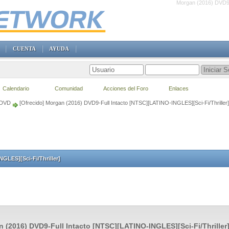
Morgan (2016) DVD9-F
CUENTA
AYUDA
Calendario
Comunidad
Acciones del Foro
Enlaces
 DVD
[Ofrecido] Morgan (2016) DVD9-Full Intacto [NTSC][LATINO-INGLES][Sci-Fi/Thriller]
GLES][Sci-Fi/Thriller]
 (2016) DVD9-Full Intacto [NTSC][LATINO-INGLES][Sci-Fi/Thriller