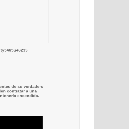
fgty5465u46233
ientes de su verdadero
den contratar a una
antenerla encendida.