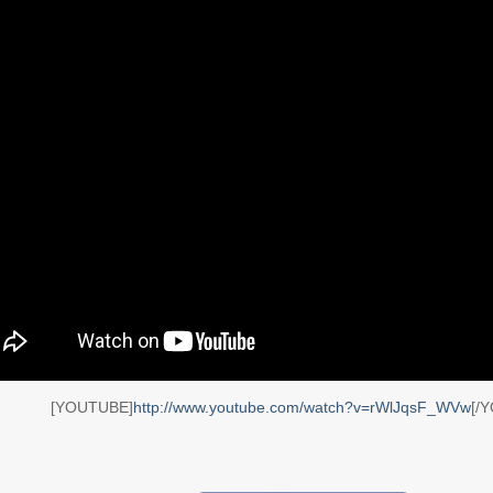
[YOUTUBE]
http://www.youtube.com/watch?v=rWlJqsF_WVw
[/