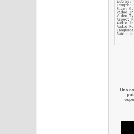
Extras: 
Length: 
Size: 6,
Video In
Video Ty
Aspect R
Audio In
Audio Fo
Language
Subtitle
Una co
pot
espe