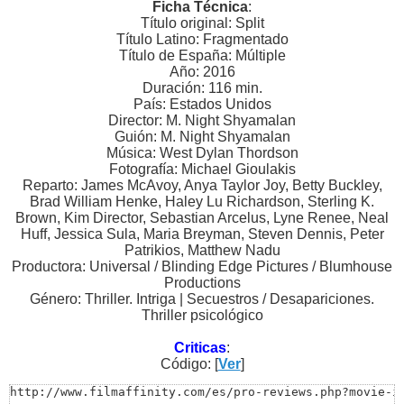
Ficha Técnica
:
Título original: Split
Título Latino: Fragmentado
Título de España: Múltiple
Año: 2016
Duración: 116 min.
País: Estados Unidos
Director: M. Night Shyamalan
Guión: M. Night Shyamalan
Música: West Dylan Thordson
Fotografía: Michael Gioulakis
Reparto: James McAvoy, Anya Taylor Joy, Betty Buckley,
Brad William Henke, Haley Lu Richardson, Sterling K.
Brown, Kim Director, Sebastian Arcelus, Lyne Renee, Neal
Huff, Jessica Sula, Maria Breyman, Steven Dennis, Peter
Patrikios, Matthew Nadu
Productora: Universal / Blinding Edge Pictures / Blumhouse
Productions
Género: Thriller. Intriga | Secuestros / Desapariciones.
Thriller psicológico
Criticas
:
Código: [
Ver
]
http://www.filmaffinity.com/es/pro-reviews.php?movie-i