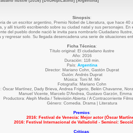
dadano ilustre (2016) [DVDRip/Latino] [Argentina]
Sinopsis
:
toria de un escritor argentino, Premio Nobel de Literatura, que hace 40
, y allí triunfó escribiendo sobre su ciudad natal y sus personajes. En e
nte del pueblo donde nació le invita para nombrarlo Ciudadano Ilustre,
y regresar solo. Su llegada desencadena una serie de situaciones entr
Ficha Técnica
:
Título original: El ciudadano ilustre
Año: 2016
Duración: 118 min.
País:
Argentina
Director: Mariano Cohn, Gastón Duprat
Guión: Andrés Duprat
Música: Toni M. Mir
Fotografía: Mariano Cohn
: Óscar Martínez, Dady Brieva, Andrea Frigerio, Belén Chavanne, Nora
Manuel Vicente, Marcelo D'Andrea, Gustavo Garzón, Emma 
Productora: Aleph Media / Televisión Abierta / A Contracorriente Fil
Género: Comedia. Drama | Literatura
Premios
:
2016: Festival de Venecia: Mejor actor (Óscar Martín
2016: Festival Internacional de Valladolid - Seminci: Secció
Criticas
: