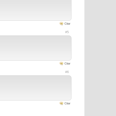
Citar
#5
Citar
#6
Citar