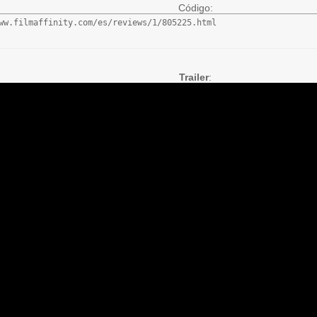
Código:
ww.filmaffinity.com/es/reviews/1/805225.html
Trailer
: