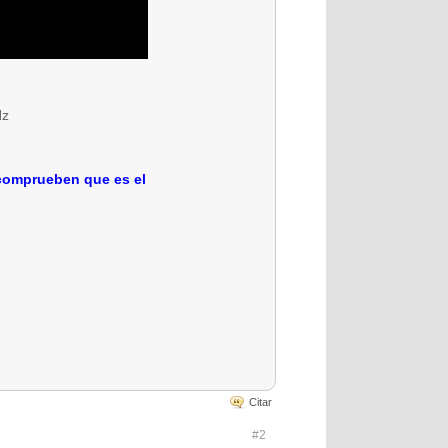
Hz
 comprueben que es el
Citar
#2