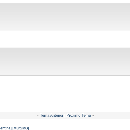
«
Tema Anterior
|
Próximo Tema
»
entina] [Multi/MG]