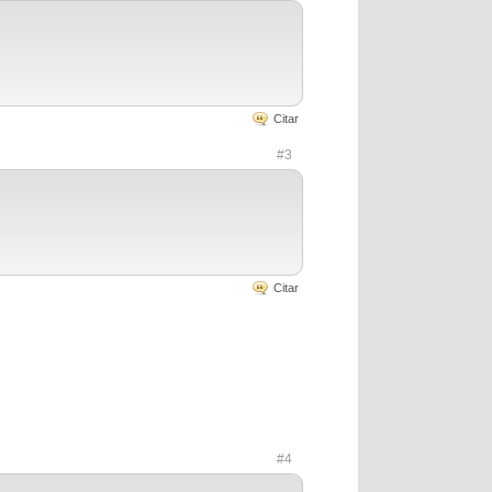
Citar
#3
Citar
#4