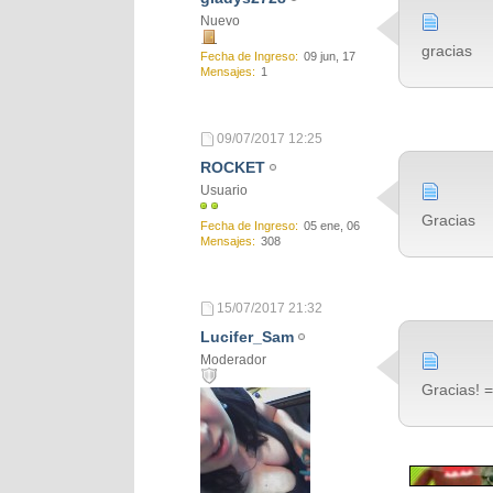
Nuevo
gracias
Fecha de Ingreso
09 jun, 17
Mensajes
1
09/07/2017
12:25
ROCKET
Usuario
Gracias
Fecha de Ingreso
05 ene, 06
Mensajes
308
15/07/2017
21:32
Lucifer_Sam
Moderador
Gracias! =