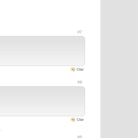
#7
Citar
#8
Citar
.
#9