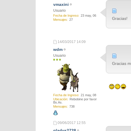
vmaxini
Usuario
Fecha de Ingreso
23 may, 06
Gracias!
Mensajes
27
14/03/2017
14:09
wdm
Usuario
Gracias ma
Fecha de Ingreso
21 may, 08
Ubicación
Rebobine por favor
Bs.As.
Mensajes
738
09/06/2017
12:55
gladys2728