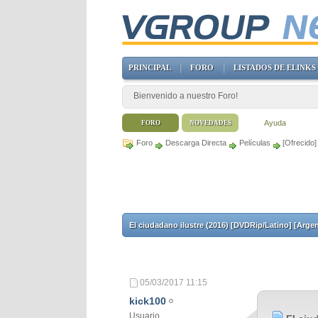
PRINCIPAL
FORO
LISTADOS DE ELINKS
Bienvenido a nuestro Foro!
Ayuda
FORO
NOVEDADES
Foro
Descarga Directa
Películas
[Ofrecido]
El ciudadano ilustre (2016) [DVDRip/Latino] [Argen
05/03/2017
11:15
kick100
Usuario