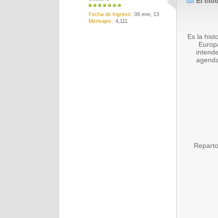
El ciu
Fecha de Ingreso
06 ene, 13
Mensajes
4,111
Es la his
Europa
intende
agenda 
Reparto