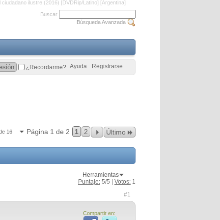
l ciudadano ilustre (2016) [DVDRip/Latino] [Argentina]
Buscar
Búsqueda Avanzada
Ayuda
Registrarse
¿Recordarme?
Página 1 de 2
1
2
Último
de 16
Herramientas
Puntaje:
5
/5 |
Votos:
1
#1
Compartir en: