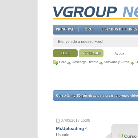
PRINCIPAL
FORO
LISTADOS DE ELINKS
Bienvenido a nuestro Foro!
Ayuda
FORO
NOVEDADES
Foro
Descarga Directa
Software y Otros
Cu
Curso Unity 3D [técnicas para crear tu propio vide
07/03/2017
15:08
Mr.Uploading
Usuario
Curso 