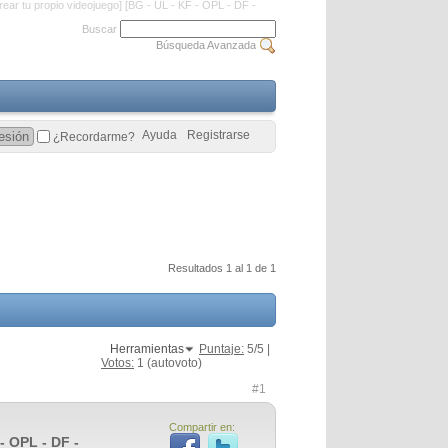
rear tu propio videojuego] [BG - UL - KF - OPL - DF -
Buscar
Búsqueda Avanzada
Ayuda
Registrarse
¿Recordarme?
Resultados 1 al 1 de 1
Herramientas
Puntaje:
5
/5 |
Votos:
1
(autovoto)
#1
Compartir en:
- OPL - DF -