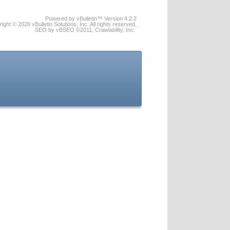
Powered by vBulletin™ Version 4.2.2
ight © 2026 vBulletin Solutions, Inc. All rights reserved.
SEO by vBSEO ©2011, Crawlability, Inc.