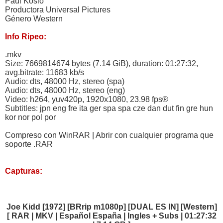
Paul Koslo
Productora Universal Pictures
Género Western
Info Ripeo:
.mkv
Size: 7669814674 bytes (7.14 GiB), duration: 01:27:32,
avg.bitrate: 11683 kb/s
Audio: dts, 48000 Hz, stereo (spa)
Audio: dts, 48000 Hz, stereo (eng)
Video: h264, yuv420p, 1920x1080, 23.98 fps®
Subtitles: jpn eng fre ita ger spa spa cze dan dut fin gre hun
kor nor pol por
Compreso con WinRAR | Abrir con cualquier programa que
soporte .RAR
Capturas:
Joe Kidd [1972] [BRrip m1080p] [DUAL ES IN] [Western]
[ RAR | MKV | Español España | Ingles + Subs | 01:27:32