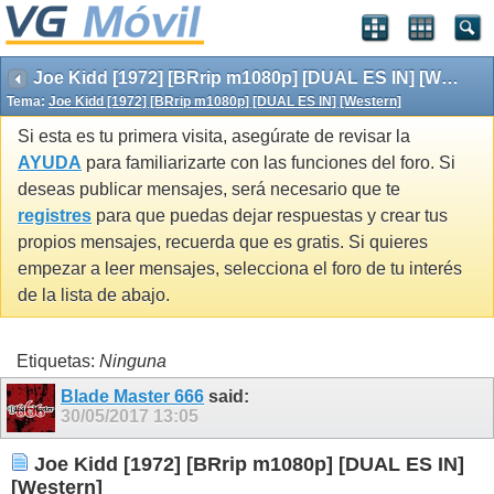
Joe Kidd [1972] [BRrip m1080p] [DUAL ES IN] [Western]
Tema:
Joe Kidd [1972] [BRrip m1080p] [DUAL ES IN] [Western]
Si esta es tu primera visita, asegúrate de revisar la
AYUDA
para familiarizarte con las funciones del foro. Si
deseas publicar mensajes, será necesario que te
registres
para que puedas dejar respuestas y crear tus
propios mensajes, recuerda que es gratis. Si quieres
empezar a leer mensajes, selecciona el foro de tu interés
de la lista de abajo.
Etiquetas:
Ninguna
Blade Master 666
said:
30/05/2017
13:05
Joe Kidd [1972] [BRrip m1080p] [DUAL ES IN]
[Western]