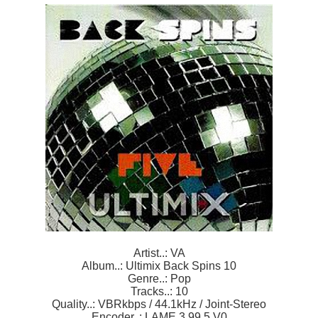
Artist..: VA
Album..: Ultimix Back Spins 10
Genre..: Pop
Tracks..: 10
Quality..: VBRkbps / 44.1kHz / Joint-Stereo
Encoder..: LAME 3.99.5 V0