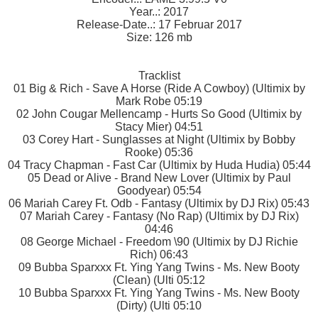
Year..: 2017
Release-Date..: 17 Februar 2017
Size: 126 mb
Tracklist
01 Big & Rich - Save A Horse (Ride A Cowboy) (Ultimix by
Mark Robe 05:19
02 John Cougar Mellencamp - Hurts So Good (Ultimix by
Stacy Mier) 04:51
03 Corey Hart - Sunglasses at Night (Ultimix by Bobby
Rooke) 05:36
04 Tracy Chapman - Fast Car (Ultimix by Huda Hudia) 05:44
05 Dead or Alive - Brand New Lover (Ultimix by Paul
Goodyear) 05:54
06 Mariah Carey Ft. Odb - Fantasy (Ultimix by DJ Rix) 05:43
07 Mariah Carey - Fantasy (No Rap) (Ultimix by DJ Rix)
04:46
08 George Michael - Freedom \90 (Ultimix by DJ Richie
Rich) 06:43
09 Bubba Sparxxx Ft. Ying Yang Twins - Ms. New Booty
(Clean) (Ulti 05:12
10 Bubba Sparxxx Ft. Ying Yang Twins - Ms. New Booty
(Dirty) (Ulti 05:10