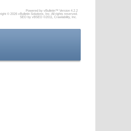
Powered by vBulletin™ Version 4.2.2
ight © 2026 vBulletin Solutions, Inc. All rights reserved.
SEO by vBSEO ©2011, Crawlability, Inc.