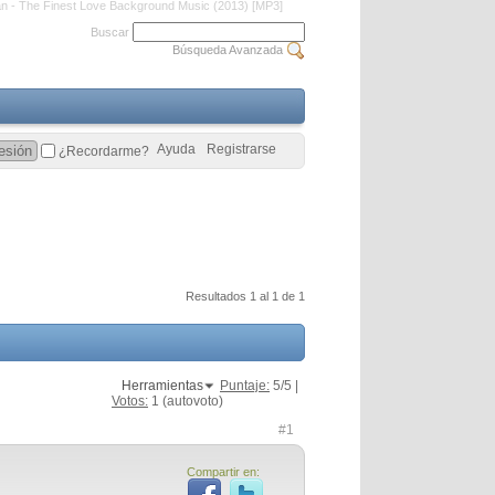
n - The Finest Love Background Music (2013) [MP3]
Buscar
Búsqueda Avanzada
Ayuda
Registrarse
¿Recordarme?
Resultados 1 al 1 de 1
Herramientas
Puntaje:
5
/5 |
Votos:
1
(autovoto)
#1
Compartir en: