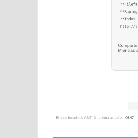
**Filefa
**Rapidg
**Todos 
http://l
Comparte 
Mientras 
El huso horario es GMT -3. La hora actual es:
06:47
.