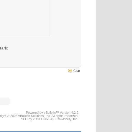
tarlo
Citar
Powered by vBulletin™ Version 4.2.2
ight © 2026 vBulletin Solutions, Inc. All rights reserved.
SEO by vBSEO ©2011, Crawlability, Inc.