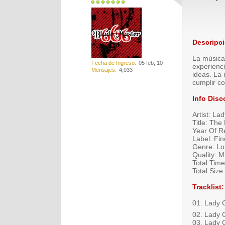
Descripc
La música,
Fecha de Ingreso
05 feb, 10
experienci
Mensajes
4,033
ideas. La 
cumplir co
Info Disc
Artist: La
Title: Th
Year Of R
Label: Fi
Genre: Lo
Quality: 
Total Time
Total Siz
Tracklist:
01. Lady C
02. Lady 
03. Lady 