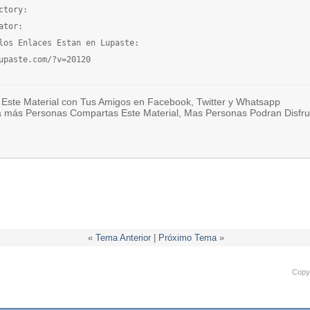
ctory:

ator:

los Enlaces Estan en Lupaste:

upaste.com/?v=20120
Este Material con Tus Amigos en Facebook, Twitter y Whatsapp
a más Personas Compartas Este Material, Mas Personas Podran Disfru
«
Tema Anterior
|
Próximo Tema
»
Copyr