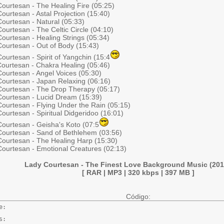
Courtesan - The Healing Fire (05:25)
ourtesan - Astal Projection (15:40)
ourtesan - Natural (05:33)
ourtesan - The Celtic Circle (04:10)
ourtesan - Healing Strings (05:34)
Courtesan - Out of Body (15:43)
ourtesan - Spirit of Yangchin (15:4
Courtesan - Chakra Healing (05:46)
Courtesan - Angel Voices (05:30)
Courtesan - Japan Relaxing (06:16)
Courtesan - The Drop Therapy (05:17)
Courtesan - Lucid Dream (15:39)
Courtesan - Flying Under the Rain (05:15)
ourtesan - Spiritual Didgeridoo (16:01)
Courtesan - Geisha's Koto (07:5
Courtesan - Sand of Bethlehem (03:56)
Courtesan - The Healing Harp (15:30)
Courtesan - Emotional Creatures (02:13)
Lady Courtesan - The Finest Love Background Music (201
[ RAR | MP3 | 320 kbps | 397 MB ]
Código:
:

:
