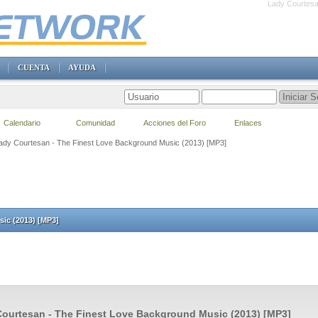
Lady Courtesa
CUENTA
AYUDA
Calendario
Comunidad
Acciones del Foro
Enlaces
Lady Courtesan - The Finest Love Background Music (2013) [MP3]
ic (2013) [MP3]
ourtesan - The Finest Love Background Music (2013) [MP3]