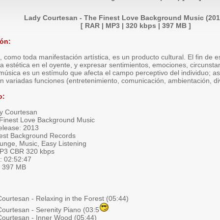
Lady Courtesan - The Finest Love Background Music (201
[ RAR | MP3 | 320 kbps | 397 MB ]
ión:
 como toda manifestación artística, es un producto cultural. El fin de e
a estética en el oyente, y expresar sentimientos, emociones, circunst
música es un estímulo que afecta el campo perceptivo del individuo; así
n variadas funciones (entretenimiento, comunicación, ambientación, div
o:
dy Courtesan
e Finest Love Background Music
elease: 2013
nest Background Records
unge, Music, Easy Listening
MP3 CBR 320 kbps
: 02:52:47
e: 397 MB
ourtesan - Relaxing in the Forest (05:44)
Courtesan - Serenity Piano (03:5
Courtesan - Inner Wood (05:44)