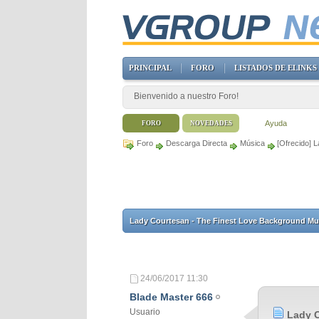
PRINCIPAL
FORO
LISTADOS DE ELINKS
Bienvenido a nuestro Foro!
Ayuda
FORO
NOVEDADES
Foro
Descarga Directa
Música
[Ofrecido] 
Lady Courtesan - The Finest Love Background Mus
24/06/2017
11:30
Blade Master 666
Usuario
Lady C