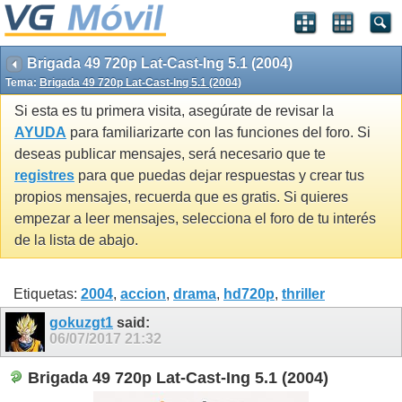
Brigada 49 720p Lat-Cast-Ing 5.1 (2004)
Tema:
Brigada 49 720p Lat-Cast-Ing 5.1 (2004)
Si esta es tu primera visita, asegúrate de revisar la
AYUDA
para familiarizarte con las funciones del foro. Si
deseas publicar mensajes, será necesario que te
registres
para que puedas dejar respuestas y crear tus
propios mensajes, recuerda que es gratis. Si quieres
empezar a leer mensajes, selecciona el foro de tu interés
de la lista de abajo.
Etiquetas:
2004
,
accion
,
drama
,
hd720p
,
thriller
gokuzgt1
said:
06/07/2017
21:32
Brigada 49 720p Lat-Cast-Ing 5.1 (2004)