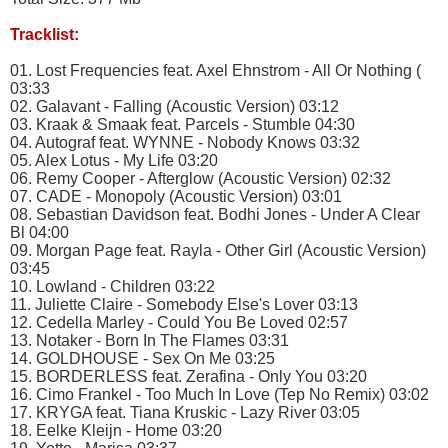
Tracklist:
01. Lost Frequencies feat. Axel Ehnstrom - All Or Nothing (
03:33
02. Galavant - Falling (Acoustic Version) 03:12
03. Kraak & Smaak feat. Parcels - Stumble 04:30
04. Autograf feat. WYNNE - Nobody Knows 03:32
05. Alex Lotus - My Life 03:20
06. Remy Cooper - Afterglow (Acoustic Version) 02:32
07. CADE - Monopoly (Acoustic Version) 03:01
08. Sebastian Davidson feat. Bodhi Jones - Under A Clear
Bl 04:00
09. Morgan Page feat. Rayla - Other Girl (Acoustic Version)
03:45
10. Lowland - Children 03:22
11. Juliette Claire - Somebody Else's Lover 03:13
12. Cedella Marley - Could You Be Loved 02:57
13. Notaker - Born In The Flames 03:31
14. GOLDHOUSE - Sex On Me 03:25
15. BORDERLESS feat. Zerafina - Only You 03:20
16. Cimo Frankel - Too Much In Love (Tep No Remix) 03:02
17. KRYGA feat. Tiana Kruskic - Lazy River 03:05
18. Eelke Kleijn - Home 03:20