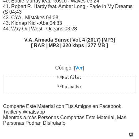
40. Eddie Murray feat. Rosco - Waves 03:24
41. Robert R. Hardy feat. Amber Long - Fade In My Dreams
(S 04:43
42. CYA - Mistakes 04:08
43. Kidnap Kid - Aba 04:33
44. Way Out West - Oceans 03:28
V.A. Armada Sunset Vol. 4 (2017) [MP3]
[ RAR | MP3 | 320 kbps | 377 MB ]
Código: [
Ver
]
**Katfile:

**Uploads:

**Filefactory:

**Rapidgator:

Comparte Este Material con Tus Amigos en Facebook,
Twitter y Whatsapp
**Todos los Enlaces Estan en Lupaste:

Mientras a más Personas Compartas Este Material, Mas
Personas Podran Disfrutarlo
http://lupaste.com/?v=20690