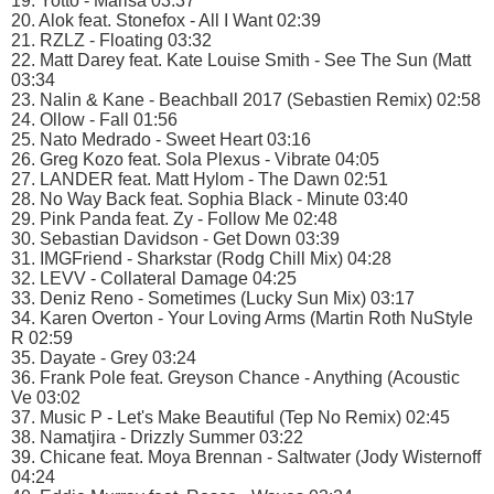
19. Yotto - Marisa 03:37
20. Alok feat. Stonefox - All I Want 02:39
21. RZLZ - Floating 03:32
22. Matt Darey feat. Kate Louise Smith - See The Sun (Matt
03:34
23. Nalin & Kane - Beachball 2017 (Sebastien Remix) 02:58
24. Ollow - Fall 01:56
25. Nato Medrado - Sweet Heart 03:16
26. Greg Kozo feat. Sola Plexus - Vibrate 04:05
27. LANDER feat. Matt Hylom - The Dawn 02:51
28. No Way Back feat. Sophia Black - Minute 03:40
29. Pink Panda feat. Zy - Follow Me 02:48
30. Sebastian Davidson - Get Down 03:39
31. IMGFriend - Sharkstar (Rodg Chill Mix) 04:28
32. LEVV - Collateral Damage 04:25
33. Deniz Reno - Sometimes (Lucky Sun Mix) 03:17
34. Karen Overton - Your Loving Arms (Martin Roth NuStyle
R 02:59
35. Dayate - Grey 03:24
36. Frank Pole feat. Greyson Chance - Anything (Acoustic
Ve 03:02
37. Music P - Let's Make Beautiful (Tep No Remix) 02:45
38. Namatjira - Drizzly Summer 03:22
39. Chicane feat. Moya Brennan - Saltwater (Jody Wisternoff
04:24