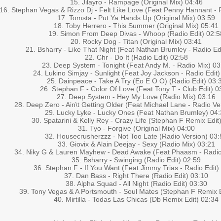
15. Jilayro - Rampage (Original Mix) 04:46
16. Stephan Vegas & Rizzo Dj - Felt Like Love (Feat Penny Hannant - 
17. Tomsta - Put Ya Hands Up (Original Mix) 03:59
18. Toby Herrero - This Summer (Original Mix) 05:41
19. Simon From Deep Divas - Whoop (Radio Edit) 02:5
20. Rocky Dog - Titan (Original Mix) 03:41
21. Bsharry - Like That Night (Feat Nathan Brumley - Radio Ed
22. Chr - Do It (Radio Edit) 02:58
23. Deep System - Tonight (Feat Andy M. - Radio Mix) 03
24. Lukino Simjay - Sunlight (Feat Joy Jackson - Radio Edit)
25. Dainpeace - Take A Try (Eo E O O) (Radio Edit) 03:
26. Stephan F - Color Of Love (Feat Tony T - Club Edit) 0
27. Deep System - Hey My Love (Radio Mix) 03:16
28. Deep Zero - Ain\t Getting Older (Feat Michael Lane - Radio Ve
29. Lucky Lyke - Lucky Ones (Feat Nathan Brumley) 04
30. Spatarini & Kelly Rey - Crazy Life (Stephan F Remix Edit
31. Tyo - Forgive (Original Mix) 04:00
32. Housecrusherzzz - Not Too Late (Radio Version) 03:
33. Giovix & Alain Deejay - Sexy (Radio Mix) 03:21
34. Niky G & Lauren Mayhew - Dead Awake (Feat Phaasm - Radio 
35. Bsharry - Swinging (Radio Edit) 02:59
36. Stephan F - If You Want (Feat Jimmy Trias - Radio Edit)
37. Dan Bass - Right There (Radio Edit) 03:10
38. Alpha Squad - All Night (Radio Edit) 03:30
39. Tony Vegas & A Portsmouth - Soul Mates (Stephan F Remix E
40. Mirtilla - Todas Las Chicas (Db Remix Edit) 02:34