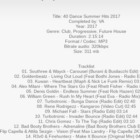
Title: 40 Dance Summer Hits 2017
Completed by: VA
Year: 2017
Genre: Club, Progressive, Future House
Duration: 2:15:14
Format / Codec: MP3
Bitrate audio: 320kbps
Size: 311 mb
Tracklist
01. Southree & Wayck - Carousel (Burani & Busilacchi Edit)
02. Goldenbeatz - Living Out Loud (Feat Bodhi Jones - Radio E
03. Kuwan - Heartbeat (Maph & Nick Le Funk Remix) 03
04. Alex Milani - Where The Stars Go (Feat Rhett Fisher - Radio 
05. Denis Goldin - Endless Summer (Feat Rob Hazen) 02
06. William Green - Rush In My Heart (Feat Eva - Radio Mix
07. Turbotronic - Bunga Dance (Radio Edit) 02:40
08. Rene Rodrigezz - Kangaroo (Video Cut) 02:45
09. Michael Fall - Stars (Radio Edit) 03:14
10. Turbotronic - Invader Bounce (Radio Edit) 02:44
11. Chris Gomez - To The Top (Radio Edit) 03:10
12. Bad Booty Brothers - Adrenaline (Bad Booty Brothers Club E
Flip Capella & Attila Sezgin - Vision (Feat Max Landry - Flip Capella 2
14. R3v0 & Firehunterz - Make It Bounce (Original Mix) 0