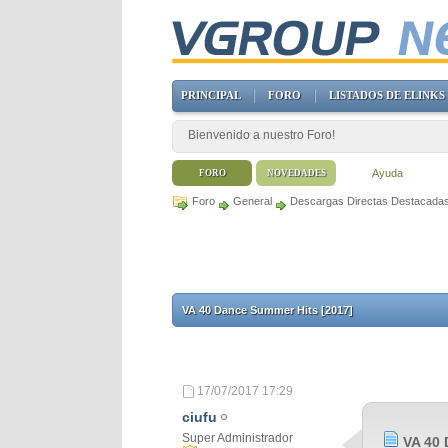
PRINCIPAL
FORO
LISTADOS DE ELINKS
Bienvenido a nuestro Foro!
Ayuda
FORO
NOVEDADES
Foro
General
Descargas Directas Destacada
VA 40 Dance Summer Hits [2017]
17/07/2017
17:29
ciufu
Super Administrador
VA 40 