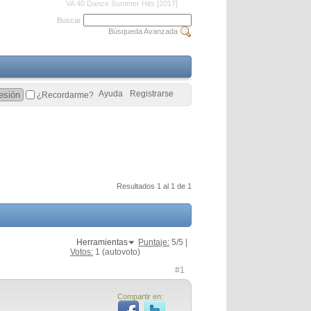
VA 40 Dance Summer Hits [2017]
Buscar
Búsqueda Avanzada
Ayuda
Registrarse
¿Recordarme?
Resultados 1 al 1 de 1
Herramientas
Puntaje:
5
/5 |
Votos:
1
(autovoto)
#1
Compartir en: