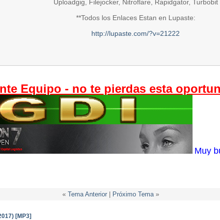
Uploadgig, Filejocker, Nitroflare, Rapidgator, Turbobit
**Todos los Enlaces Estan en Lupaste:
http://lupaste.com/?v=21222
nte Equipo - no te pierdas esta oportu
Muy b
«
Tema Anterior
|
Próximo Tema
»
2017) [MP3]