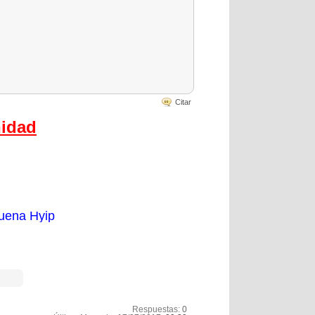
Citar
nidad
uena Hyip
Respuestas:
0