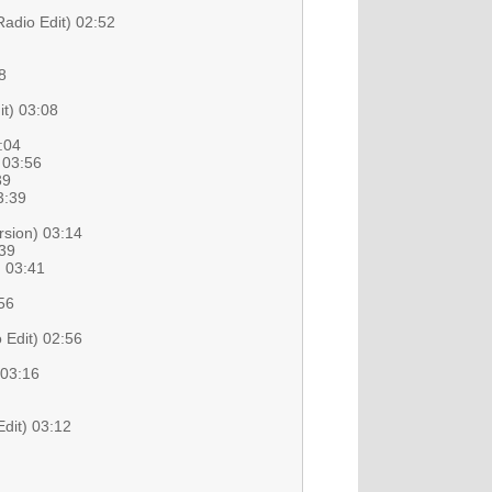
Radio Edit) 02:52
8
it) 03:08
:04
 03:56
39
3:39
rsion) 03:14
:39
) 03:41
56
Edit) 02:56
 03:16
dit) 03:12