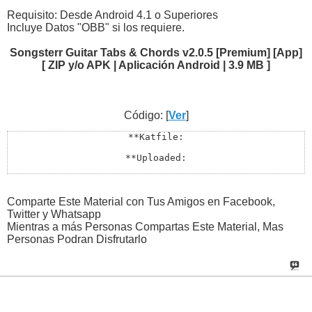
Requisito: Desde Android 4.1 o Superiores
Incluye Datos "OBB" si los requiere.
Songsterr Guitar Tabs & Chords v2.0.5 [Premium] [App]
[ ZIP y/o APK | Aplicación Android | 3.9 MB ]
Código: [
Ver
]
**Katfile:

**Uploaded:

**Uploads:

**Rapidgator:

Comparte Este Material con Tus Amigos en Facebook,
Twitter y Whatsapp
**Todos los Enlaces Estan en Lupaste:

Mientras a más Personas Compartas Este Material, Mas
Personas Podran Disfrutarlo
http://lupaste.com/?v=21363