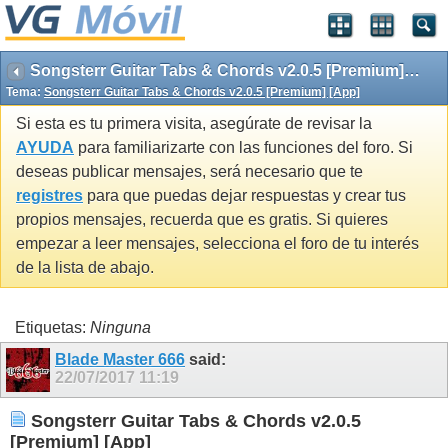
Songsterr Guitar Tabs & Chords v2.0.5 [Premium] [App]
Tema:
Songsterr Guitar Tabs & Chords v2.0.5 [Premium] [App]
Si esta es tu primera visita, asegúrate de revisar la
AYUDA
para familiarizarte con las funciones del foro. Si
deseas publicar mensajes, será necesario que te
registres
para que puedas dejar respuestas y crear tus
propios mensajes, recuerda que es gratis. Si quieres
empezar a leer mensajes, selecciona el foro de tu interés
de la lista de abajo.
Etiquetas:
Ninguna
Blade Master 666
said:
22/07/2017
11:19
Songsterr Guitar Tabs & Chords v2.0.5
[Premium] [App]