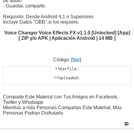
de audio
- Guardar, compartir,
Requisito: Desde Android 4.1 o Superiores
Incluye Datos "OBB" si los requiere.
Voice Changer Voice Effects FX v1.1.0 [Unlocked] [App]
[ ZIP y/o APK | Aplicación Android | 14 MB ]
Código: [
Ver
]
**Katfile:

**Uploaded:

**Uploads:

**Filefactory:

Comparte Este Material con Tus Amigos en Facebook,
Twitter y Whatsapp
**Rapidgator:

Mientras a más Personas Compartas Este Material, Mas
Personas Podran Disfrutarlo
**Todos los Enlaces Estan en Lupaste:

http://lupaste.com/?v=21676