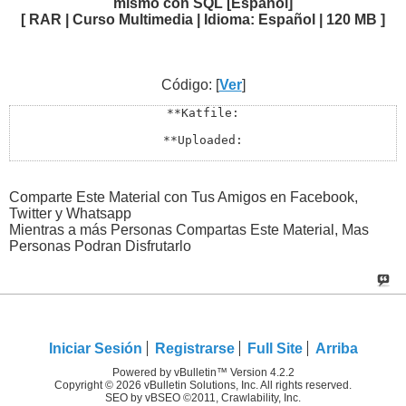
mismo con SQL [Español]
[ RAR | Curso Multimedia | Idioma: Español | 120 MB ]
Código: [
Ver
]
**Katfile:

**Uploaded:

**Uploads:

**Filefactory:

Comparte Este Material con Tus Amigos en Facebook,
Twitter y Whatsapp
**Rapidgator:

Mientras a más Personas Compartas Este Material, Mas
Personas Podran Disfrutarlo
**Todos los Enlaces Estan en Lupaste:

http://lupaste.com/?v=22552
Iniciar Sesión
Registrarse
Full Site
Arriba
Powered by vBulletin™ Version 4.2.2
Copyright © 2026 vBulletin Solutions, Inc. All rights reserved.
SEO by vBSEO ©2011, Crawlability, Inc.