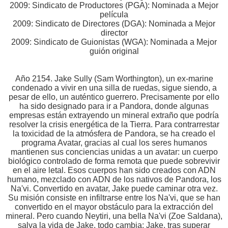
2009: Sindicato de Productores (PGA): Nominada a Mejor
película
2009: Sindicato de Directores (DGA): Nominada a Mejor
director
2009: Sindicato de Guionistas (WGA): Nominada a Mejor
guión original
Año 2154. Jake Sully (Sam Worthington), un ex-marine
condenado a vivir en una silla de ruedas, sigue siendo, a
pesar de ello, un auténtico guerrero. Precisamente por ello
ha sido designado para ir a Pandora, donde algunas
empresas están extrayendo un mineral extraño que podría
resolver la crisis energética de la Tierra. Para contrarrestar
la toxicidad de la atmósfera de Pandora, se ha creado el
programa Avatar, gracias al cual los seres humanos
mantienen sus conciencias unidas a un avatar: un cuerpo
biológico controlado de forma remota que puede sobrevivir
en el aire letal. Esos cuerpos han sido creados con ADN
humano, mezclado con ADN de los nativos de Pandora, los
Na'vi. Convertido en avatar, Jake puede caminar otra vez.
Su misión consiste en infiltrarse entre los Na'vi, que se han
convertido en el mayor obstáculo para la extracción del
mineral. Pero cuando Neytiri, una bella Na'vi (Zoe Saldana),
salva la vida de Jake, todo cambia: Jake, tras superar