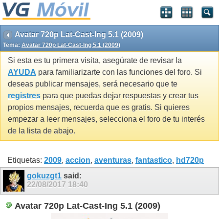
Avatar 720p Lat-Cast-Ing 5.1 (2009)
Tema:
Avatar 720p Lat-Cast-Ing 5.1 (2009)
Si esta es tu primera visita, asegúrate de revisar la
AYUDA
para familiarizarte con las funciones del foro. Si
deseas publicar mensajes, será necesario que te
registres
para que puedas dejar respuestas y crear tus
propios mensajes, recuerda que es gratis. Si quieres
empezar a leer mensajes, selecciona el foro de tu interés
de la lista de abajo.
Etiquetas:
2009
,
accion
,
aventuras
,
fantastico
,
hd720p
gokuzgt1
said:
22/08/2017
18:40
Avatar 720p Lat-Cast-Ing 5.1 (2009)