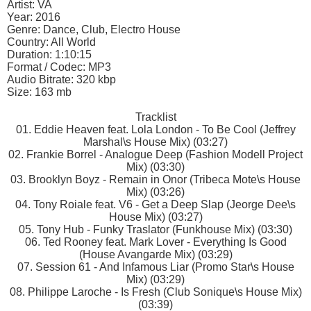
Artist: VA
Year: 2016
Genre: Dance, Club, Electro House
Country: All World
Duration: 1:10:15
Format / Codec: MP3
Audio Bitrate: 320 kbp
Size: 163 mb
Tracklist
01. Eddie Heaven feat. Lola London - To Be Cool (Jeffrey
Marshal\s House Mix) (03:27)
02. Frankie Borrel - Analogue Deep (Fashion Modell Project
Mix) (03:30)
03. Brooklyn Boyz - Remain in Onor (Tribeca Mote\s House
Mix) (03:26)
04. Tony Roiale feat. V6 - Get a Deep Slap (Jeorge Dee\s
House Mix) (03:27)
05. Tony Hub - Funky Traslator (Funkhouse Mix) (03:30)
06. Ted Rooney feat. Mark Lover - Everything Is Good
(House Avangarde Mix) (03:29)
07. Session 61 - And Infamous Liar (Promo Star\s House
Mix) (03:29)
08. Philippe Laroche - Is Fresh (Club Sonique\s House Mix)
(03:39)