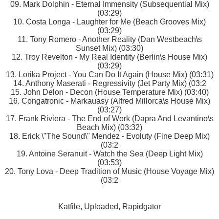
09. Mark Dolphin - Eternal Immensity (Subsequential Mix)
(03:29)
10. Costa Longa - Laughter for Me (Beach Grooves Mix)
(03:29)
11. Tony Romero - Another Reality (Dan Westbeach\s
Sunset Mix) (03:30)
12. Troy Revelton - My Real Identity (Berlin\s House Mix)
(03:29)
13. Lorika Project - You Can Do It Again (House Mix) (03:31)
14. Anthony Maserati - Regressivity (Jet Party Mix) (03:2
15. John Delon - Decon (House Temperature Mix) (03:40)
16. Congatronic - Markauasy (Alfred Millorca\s House Mix)
(03:27)
17. Frank Riviera - The End of Work (Dapra And Levantino\s
Beach Mix) (03:32)
18. Erick \"The Sound\" Mendez - Evoluty (Fine Deep Mix)
(03:2
19. Antoine Seranuit - Watch the Sea (Deep Light Mix)
(03:53)
20. Tony Lova - Deep Tradition of Music (House Voyage Mix)
(03:2
Katfile, Uploaded, Rapidgator