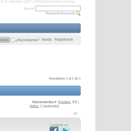
El Sr. Wakefield (2017) [HDRip] [Castellano] [Drama]
Buscar
Búsqueda Avanzada
Ayuda
Registrarse
¿Recordarme?
Resultados 1 al 1 de 1
Herramientas
Puntaje:
5
/5 |
Votos:
1
(autovoto)
#1
Compartir en: