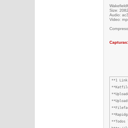
Wakefiel
Size: 2082
Audio: ac3
Video: mp
Compreso 
Capturas
**1 Link:
**Katfile
**Uploade
**Uploads
**Filefa
**Rapidg
**Todos 