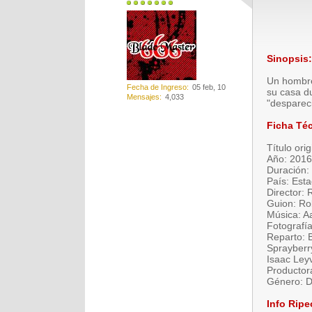
Sinopsis:
Un hombre 
Fecha de Ingreso
05 feb, 10
su casa du
Mensajes
4,033
"desparec
Ficha Téc
Título ori
Año: 2016
Duración:
País: Est
Director: 
Guion: Ro
Música: A
Fotografí
Reparto: B
Sprayberr
Isaac Leyv
Productora
Género: D
Info Ripe