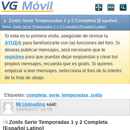
Zoids Serie Temporadas 1 y 2 Completa [Español Latino]
Tema:
Zoids Serie Temporadas 1 y 2 Completa [Español Latino]
Si esta es tu primera visita, asegúrate de revisar la
AYUDA
para familiarizarte con las funciones del foro. Si
deseas publicar mensajes, será necesario que te
registres
para que puedas dejar respuestas y crear tus
propios mensajes, recuerda que es gratis. Si quieres
empezar a leer mensajes, selecciona el foro de tu interés
de la lista de abajo.
Etiquetas:
completa
,
serie
,
temporadas
,
zoids
Mr.Uploading
said:
18/09/2017
14:59
Zoids Serie Temporadas 1 y 2 Completa
[Español Latino]