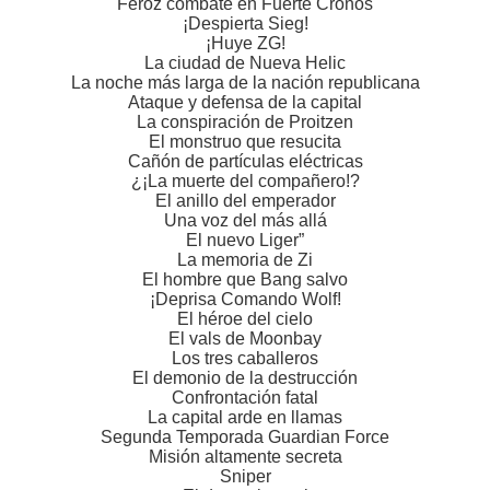
Feroz combate en Fuerte Cronos
¡Despierta Sieg!
¡Huye ZG!
La ciudad de Nueva Helic
La noche más larga de la nación republicana
Ataque y defensa de la capital
La conspiración de Proitzen
El monstruo que resucita
Cañón de partículas eléctricas
¿¡La muerte del compañero!?
El anillo del emperador
Una voz del más allá
El nuevo Liger”
La memoria de Zi
El hombre que Bang salvo
¡Deprisa Comando Wolf!
El héroe del cielo
El vals de Moonbay
Los tres caballeros
El demonio de la destrucción
Confrontación fatal
La capital arde en llamas
Segunda Temporada Guardian Force
Misión altamente secreta
Sniper