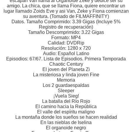
escapan Van llama al Organoide Zeke y dedice ser su
amigo. La chica, que se llama Fiona, quiere encontrar un
lugar llamado Zoids Eve y asi Van, Zeke y Fiona comienzan
su aventura. (Tomado de FILMAFFINITY)
Datos. Tamaño Comprimido: 3.39 Gigas (Incluye 5%
Registro de recuperación)
Tamaño Descomprimido: 3.22 Gigas
Formato: MP4
Calidad: DVDRip
Resolución: 1280 x 720
Audio: Español Latino
Episodios: 67/67. Lista de Episodios. Primera Temporada
Chaotic Century
El joven del Planeta Zi
La misteriosa y linda joven Fine
Memoria
Los 2 guardaespaldas
Sleeper
¡Vuela Sieg!
La batalla del Río Rojo
El camino hacia la República
El valle del espíritu maligno
La montaña donde los sueños se hacen realidad
En las nieblas de Iselina
El organoide negro