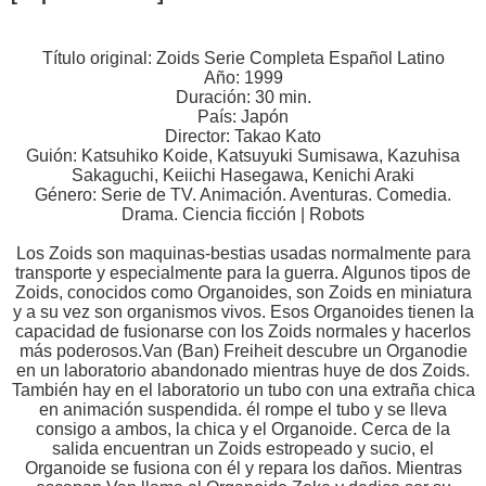
Título original: Zoids Serie Completa Español Latino
Año: 1999
Duración: 30 min.
País: Japón
Director: Takao Kato
Guión: Katsuhiko Koide, Katsuyuki Sumisawa, Kazuhisa
Sakaguchi, Keiichi Hasegawa, Kenichi Araki
Género: Serie de TV. Animación. Aventuras. Comedia.
Drama. Ciencia ficción | Robots
Los Zoids son maquinas-bestias usadas normalmente para
transporte y especialmente para la guerra. Algunos tipos de
Zoids, conocidos como Organoides, son Zoids en miniatura
y a su vez son organismos vivos. Esos Organoides tienen la
capacidad de fusionarse con los Zoids normales y hacerlos
más poderosos.Van (Ban) Freiheit descubre un Organodie
en un laboratorio abandonado mientras huye de dos Zoids.
También hay en el laboratorio un tubo con una extraña chica
en animación suspendida. él rompe el tubo y se lleva
consigo a ambos, la chica y el Organoide. Cerca de la
salida encuentran un Zoids estropeado y sucio, el
Organoide se fusiona con él y repara los daños. Mientras