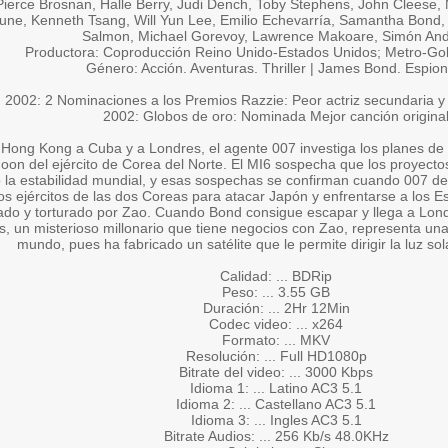
Pierce Brosnan, Halle Berry, Judi Dench, Toby Stephens, John Cleese
une, Kenneth Tsang, Will Yun Lee, Emilio Echevarría, Samantha Bond,
Salmon, Michael Gorevoy, Lawrence Makoare, Simón An
Productora: Coproducción Reino Unido-Estados Unidos; Metro-G
Género: Acción. Aventuras. Thriller | James Bond. Espion
2002: 2 Nominaciones a los Premios Razzie: Peor actriz secundaria y 
2002: Globos de oro: Nominada Mejor canción origina
Hong Kong a Cuba y a Londres, el agente 007 investiga los planes de Za
oon del ejército de Corea del Norte. El MI6 sospecha que los proyec
o la estabilidad mundial, y esas sospechas se confirman cuando 007 
 los ejércitos de las dos Coreas para atacar Japón y enfrentarse a los
ado y torturado por Zao. Cuando Bond consigue escapar y llega a Lon
, un misterioso millonario que tiene negocios con Zao, representa un
mundo, pues ha fabricado un satélite que le permite dirigir la luz sol
Calidad: ... BDRip
Peso: ... 3.55 GB
Duración: ... 2Hr 12Min
Codec video: ... x264
Formato: ... MKV
Resolución: ... Full HD1080p
Bitrate del video: ... 3000 Kbps
Idioma 1: ... Latino AC3 5.1
Idioma 2: ... Castellano AC3 5.1
Idioma 3: ... Ingles AC3 5.1
Bitrate Audios: ... 256 Kb/s 48.0KHz