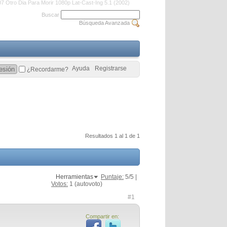
07 Otro Dia Para Morir 1080p Lat-Cast-Ing 5.1 (2002)
Buscar
Búsqueda Avanzada
Ayuda
Registrarse
¿Recordarme?
Resultados 1 al 1 de 1
Herramientas
Puntaje:
5
/5 |
Votos:
1
(autovoto)
#1
Compartir en: