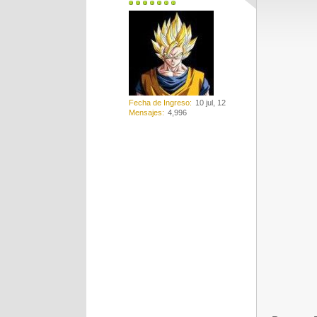
Fecha de Ingreso
10 jul, 12
Mensajes
4,996