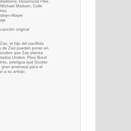
, Madonna, Rosamund Pike,
 Michael Madsen, Colin
dreu
oldwyn-Mayer
aje
canción original
l
o, el hijo del pacifista
tos de Zao pueden poner en
descubre que Zao planea
 Estados Unidos. Pero Bond
dres, averigua que Gustav
a gran amenaza para el
ar a su antojo.