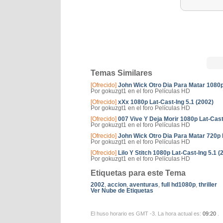
Temas Similares
[Ofrecido]
John Wick Otro Dia Para Matar 1080p 
Por gokuzgt1 en el foro Películas HD
[Ofrecido]
xXx 1080p Lat-Cast-Ing 5.1 (2002)
Por gokuzgt1 en el foro Películas HD
[Ofrecido]
007 Vive Y Deja Morir 1080p Lat-Cast
Por gokuzgt1 en el foro Películas HD
[Ofrecido]
John Wick Otro Dia Para Matar 720p L
Por gokuzgt1 en el foro Películas HD
[Ofrecido]
Lilo Y Stitch 1080p Lat-Cast-Ing 5.1 (
Por gokuzgt1 en el foro Películas HD
Etiquetas para este Tema
2002
,
accion
,
aventuras
,
full hd1080p
,
thriller
Ver Nube de Etiquetas
El huso horario es GMT -3. La hora actual es:
09:20
.