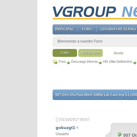
PRINCIPAL
FORO
LISTADOS DE ELINKS
Bienvenido a nuestro Foro!
Ayuda
FORO
NOVEDADES
Foro
Descarga Directa
HD (Alta Definición)
007 Otro Dia Para Morir 1080p Lat-Cast-Ing 5.1 (20
01/10/2017
00:07
gokuzgt1
Usuario
007 Ot