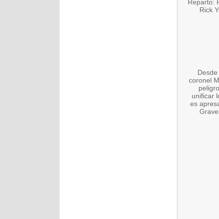
Reparto: 
Rick Y
Desde 
coronel M
peligr
unificar
es apres
Graves