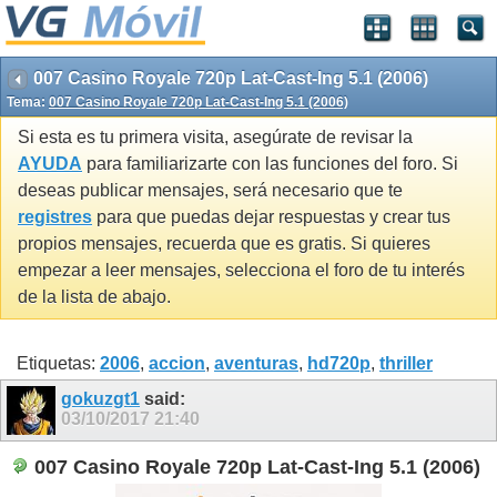
007 Casino Royale 720p Lat-Cast-Ing 5.1 (2006)
Tema:
007 Casino Royale 720p Lat-Cast-Ing 5.1 (2006)
Si esta es tu primera visita, asegúrate de revisar la
AYUDA
para familiarizarte con las funciones del foro. Si
deseas publicar mensajes, será necesario que te
registres
para que puedas dejar respuestas y crear tus
propios mensajes, recuerda que es gratis. Si quieres
empezar a leer mensajes, selecciona el foro de tu interés
de la lista de abajo.
Etiquetas:
2006
,
accion
,
aventuras
,
hd720p
,
thriller
gokuzgt1
said:
03/10/2017
21:40
007 Casino Royale 720p Lat-Cast-Ing 5.1 (2006)