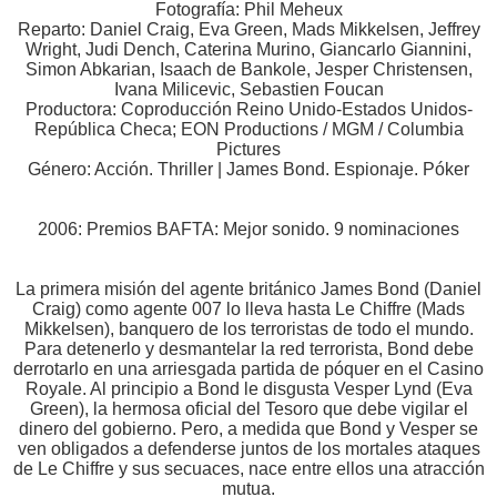
Fotografía: Phil Meheux
Reparto: Daniel Craig, Eva Green, Mads Mikkelsen, Jeffrey
Wright, Judi Dench, Caterina Murino, Giancarlo Giannini,
Simon Abkarian, Isaach de Bankole, Jesper Christensen,
Ivana Milicevic, Sebastien Foucan
Productora: Coproducción Reino Unido-Estados Unidos-
República Checa; EON Productions / MGM / Columbia
Pictures
Género: Acción. Thriller | James Bond. Espionaje. Póker
2006: Premios BAFTA: Mejor sonido. 9 nominaciones
La primera misión del agente británico James Bond (Daniel
Craig) como agente 007 lo lleva hasta Le Chiffre (Mads
Mikkelsen), banquero de los terroristas de todo el mundo.
Para detenerlo y desmantelar la red terrorista, Bond debe
derrotarlo en una arriesgada partida de póquer en el Casino
Royale. Al principio a Bond le disgusta Vesper Lynd (Eva
Green), la hermosa oficial del Tesoro que debe vigilar el
dinero del gobierno. Pero, a medida que Bond y Vesper se
ven obligados a defenderse juntos de los mortales ataques
de Le Chiffre y sus secuaces, nace entre ellos una atracción
mutua.