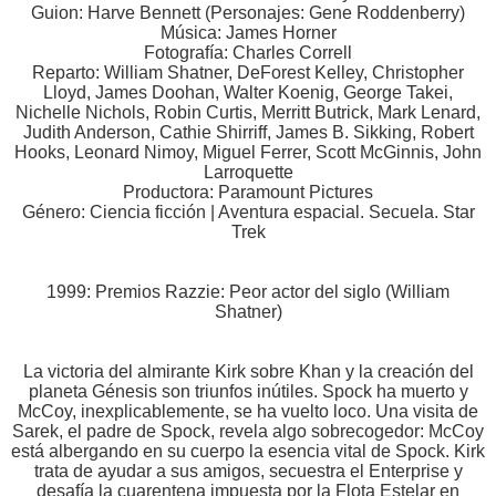
Guion: Harve Bennett (Personajes: Gene Roddenberry)
Música: James Horner
Fotografía: Charles Correll
Reparto: William Shatner, DeForest Kelley, Christopher
Lloyd, James Doohan, Walter Koenig, George Takei,
Nichelle Nichols, Robin Curtis, Merritt Butrick, Mark Lenard,
Judith Anderson, Cathie Shirriff, James B. Sikking, Robert
Hooks, Leonard Nimoy, Miguel Ferrer, Scott McGinnis, John
Larroquette
Productora: Paramount Pictures
Género: Ciencia ficción | Aventura espacial. Secuela. Star
Trek
1999: Premios Razzie: Peor actor del siglo (William
Shatner)
La victoria del almirante Kirk sobre Khan y la creación del
planeta Génesis son triunfos inútiles. Spock ha muerto y
McCoy, inexplicablemente, se ha vuelto loco. Una visita de
Sarek, el padre de Spock, revela algo sobrecogedor: McCoy
está albergando en su cuerpo la esencia vital de Spock. Kirk
trata de ayudar a sus amigos, secuestra el Enterprise y
desafía la cuarentena impuesta por la Flota Estelar en