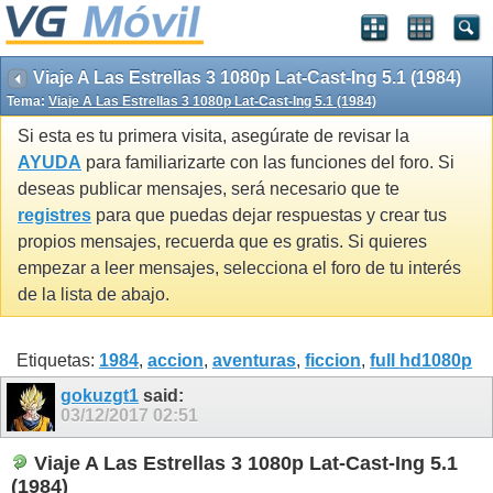
Viaje A Las Estrellas 3 1080p Lat-Cast-Ing 5.1 (1984)
Tema:
Viaje A Las Estrellas 3 1080p Lat-Cast-Ing 5.1 (1984)
Si esta es tu primera visita, asegúrate de revisar la
AYUDA
para familiarizarte con las funciones del foro. Si
deseas publicar mensajes, será necesario que te
registres
para que puedas dejar respuestas y crear tus
propios mensajes, recuerda que es gratis. Si quieres
empezar a leer mensajes, selecciona el foro de tu interés
de la lista de abajo.
Etiquetas:
1984
,
accion
,
aventuras
,
ficcion
,
full hd1080p
gokuzgt1
said:
03/12/2017
02:51
Viaje A Las Estrellas 3 1080p Lat-Cast-Ing 5.1
(1984)