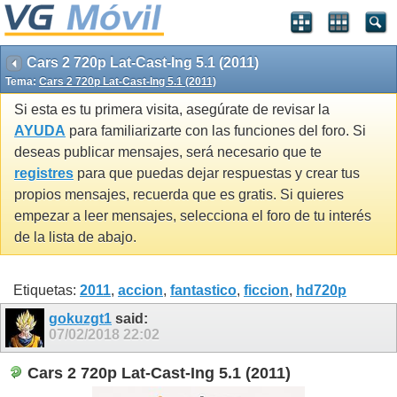
Cars 2 720p Lat-Cast-Ing 5.1 (2011)
Tema:
Cars 2 720p Lat-Cast-Ing 5.1 (2011)
Si esta es tu primera visita, asegúrate de revisar la
AYUDA
para familiarizarte con las funciones del foro. Si
deseas publicar mensajes, será necesario que te
registres
para que puedas dejar respuestas y crear tus
propios mensajes, recuerda que es gratis. Si quieres
empezar a leer mensajes, selecciona el foro de tu interés
de la lista de abajo.
Etiquetas:
2011
,
accion
,
fantastico
,
ficcion
,
hd720p
gokuzgt1
said:
07/02/2018
22:02
Cars 2 720p Lat-Cast-Ing 5.1 (2011)