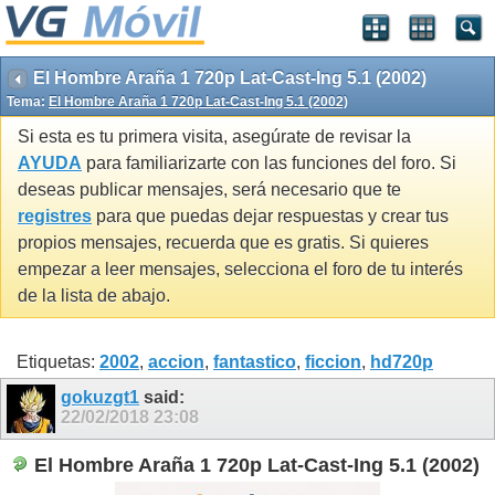
El Hombre Araña 1 720p Lat-Cast-Ing 5.1 (2002)
Tema:
El Hombre Araña 1 720p Lat-Cast-Ing 5.1 (2002)
Si esta es tu primera visita, asegúrate de revisar la
AYUDA
para familiarizarte con las funciones del foro. Si
deseas publicar mensajes, será necesario que te
registres
para que puedas dejar respuestas y crear tus
propios mensajes, recuerda que es gratis. Si quieres
empezar a leer mensajes, selecciona el foro de tu interés
de la lista de abajo.
Etiquetas:
2002
,
accion
,
fantastico
,
ficcion
,
hd720p
gokuzgt1
said:
22/02/2018
23:08
El Hombre Araña 1 720p Lat-Cast-Ing 5.1 (2002)