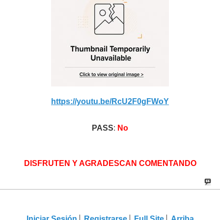
https://youtu.be/RcU2F0gFWoY
PASS
:
No
DISFRUTEN Y AGRADESCAN COMENTANDO
Iniciar Sesión
Registrarse
Full Site
Arriba