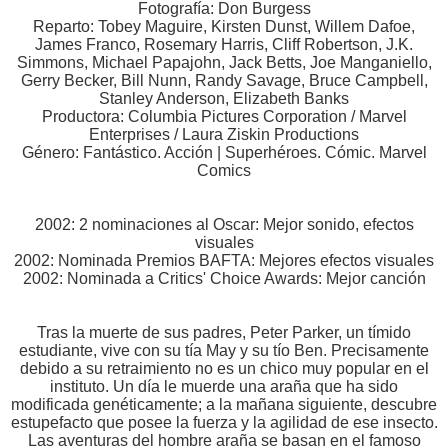
Fotografía: Don Burgess
Reparto: Tobey Maguire, Kirsten Dunst, Willem Dafoe,
James Franco, Rosemary Harris, Cliff Robertson, J.K.
Simmons, Michael Papajohn, Jack Betts, Joe Manganiello,
Gerry Becker, Bill Nunn, Randy Savage, Bruce Campbell,
Stanley Anderson, Elizabeth Banks
Productora: Columbia Pictures Corporation / Marvel
Enterprises / Laura Ziskin Productions
Género: Fantástico. Acción | Superhéroes. Cómic. Marvel
Comics
2002: 2 nominaciones al Oscar: Mejor sonido, efectos
visuales
2002: Nominada Premios BAFTA: Mejores efectos visuales
2002: Nominada a Critics' Choice Awards: Mejor canción
Tras la muerte de sus padres, Peter Parker, un tímido
estudiante, vive con su tía May y su tío Ben. Precisamente
debido a su retraimiento no es un chico muy popular en el
instituto. Un día le muerde una araña que ha sido
modificada genéticamente; a la mañana siguiente, descubre
estupefacto que posee la fuerza y la agilidad de ese insecto.
Las aventuras del hombre araña se basan en el famoso