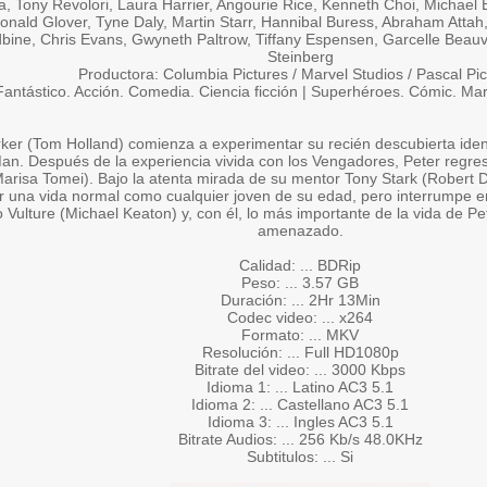
, Tony Revolori, Laura Harrier, Angourie Rice, Kenneth Choi, Michael B
onald Glover, Tyne Daly, Martin Starr, Hannibal Buress, Abraham Att
ine, Chris Evans, Gwyneth Paltrow, Tiffany Espensen, Garcelle Beauv
Steinberg
Productora: Columbia Pictures / Marvel Studios / Pascal Pi
antástico. Acción. Comedia. Ciencia ficción | Superhéroes. Cómic. Ma
rker (Tom Holland) comienza a experimentar su recién descubierta ide
an. Después de la experiencia vivida con los Vengadores, Peter regre
Marisa Tomei). Bajo la atenta mirada de su mentor Tony Stark (Robert D
 una vida normal como cualquier joven de su edad, pero interrumpe en 
no Vulture (Michael Keaton) y, con él, lo más importante de la vida de 
amenazado.
Calidad: ... BDRip
Peso: ... 3.57 GB
Duración: ... 2Hr 13Min
Codec video: ... x264
Formato: ... MKV
Resolución: ... Full HD1080p
Bitrate del video: ... 3000 Kbps
Idioma 1: ... Latino AC3 5.1
Idioma 2: ... Castellano AC3 5.1
Idioma 3: ... Ingles AC3 5.1
Bitrate Audios: ... 256 Kb/s 48.0KHz
Subtitulos: ... Si