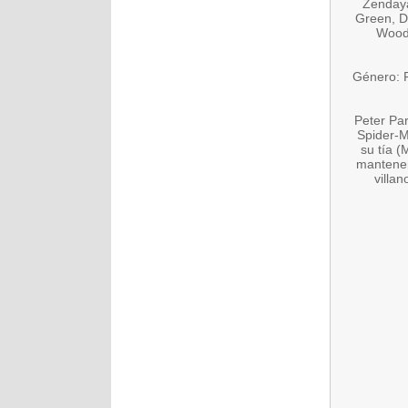
Zendaya
Green, D
Woodb
Género: F
Peter Pa
Spider-M
su tía (
mantener
villa