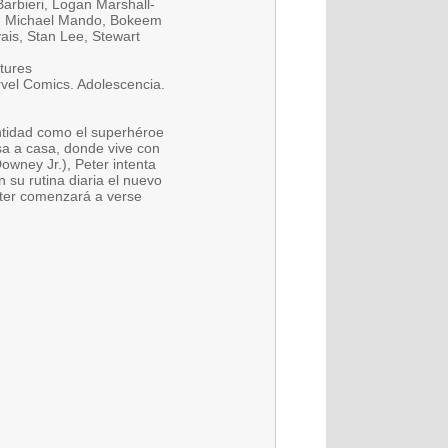
arbieri, Logan Marshall-
ah, Michael Mando, Bokeem
ais, Stan Lee, Stewart
ctures
rvel Comics. Adolescencia.
ntidad como el superhéroe
sa a casa, donde vive con
owney Jr.), Peter intenta
su rutina diaria el nuevo
Peter comenzará a verse