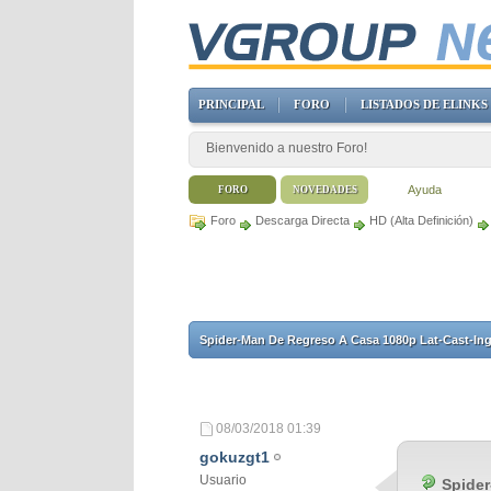
PRINCIPAL
FORO
LISTADOS DE ELINKS
Bienvenido a nuestro Foro!
Ayuda
FORO
NOVEDADES
Foro
Descarga Directa
HD (Alta Definición)
Spider-Man De Regreso A Casa 1080p Lat-Cast-Ing 
08/03/2018
01:39
gokuzgt1
Usuario
Spider