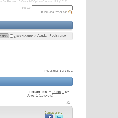
n De Regreso A Casa 1080p Lat-Cast-Ing 5.1 (2017)
Buscar
Búsqueda Avanzada
Ayuda
Registrarse
¿Recordarme?
Resultados 1 al 1 de 1
Herramientas
Puntaje:
5
/5 |
Votos:
1
(autovoto)
#1
Compartir en: