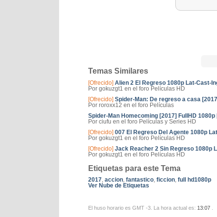
Temas Similares
[Ofrecido]
Alien 2 El Regreso 1080p Lat-Cast-In
Por gokuzgt1 en el foro Películas HD
[Ofrecido]
Spider-Man: De regreso a casa [2017
Por roroxx12 en el foro Películas
Spider-Man Homecoming [2017] FullHD 1080p [
Por ciufu en el foro Películas y Series HD
[Ofrecido]
007 El Regreso Del Agente 1080p Lat
Por gokuzgt1 en el foro Películas HD
[Ofrecido]
Jack Reacher 2 Sin Regreso 1080p La
Por gokuzgt1 en el foro Películas HD
Etiquetas para este Tema
2017
,
accion
,
fantastico
,
ficcion
,
full hd1080p
Ver Nube de Etiquetas
El huso horario es GMT -3. La hora actual es:
13:07
.