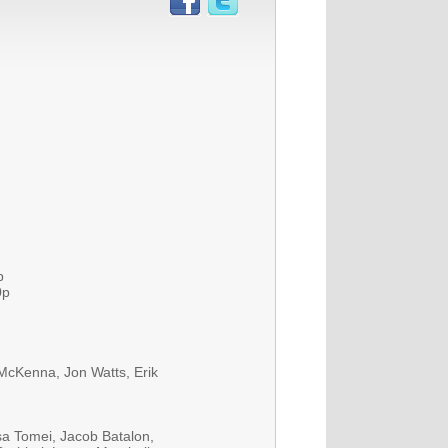
p
0p
 McKenna, Jon Watts, Erik
sa Tomei, Jacob Batalon,