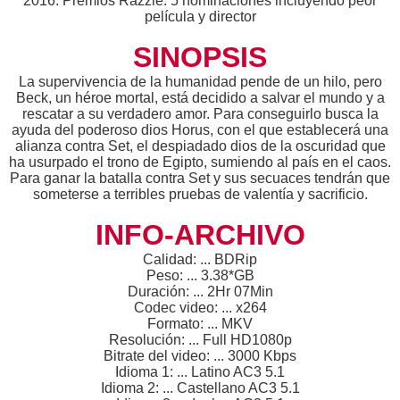
2016: Premios Razzie: 5 nominaciones incluyendo peor
película y director
SINOPSIS
La supervivencia de la humanidad pende de un hilo, pero
Beck, un héroe mortal, está decidido a salvar el mundo y a
rescatar a su verdadero amor. Para conseguirlo busca la
ayuda del poderoso dios Horus, con el que establecerá una
alianza contra Set, el despiadado dios de la oscuridad que
ha usurpado el trono de Egipto, sumiendo al país en el caos.
Para ganar la batalla contra Set y sus secuaces tendrán que
someterse a terribles pruebas de valentía y sacrificio.
INFO-ARCHIVO
Calidad: ... BDRip
Peso: ... 3.38*GB
Duración: ... 2Hr 07Min
Codec video: ... x264
Formato: ... MKV
Resolución: ... Full HD1080p
Bitrate del video: ... 3000 Kbps
Idioma 1: ... Latino AC3 5.1
Idioma 2: ... Castellano AC3 5.1