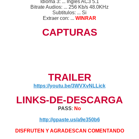
Idioma 3: ... Ingles AC3 5.1
Bitrate Audios: ... 256 Kb/s 48.0KHz
Subtitulos: ... Si
Extraer con: ...
WINRAR
CAPTURAS
TRAILER
https://youtu.be/3WVXvNLLick
LINKS-DE-DESCARGA
PASS
:
No
http://gpaste.us/a9e350b6
DISFRUTEN Y AGRADESCAN COMENTANDO