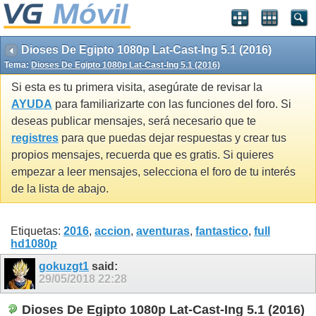
Dioses De Egipto 1080p Lat-Cast-Ing 5.1 (2016)
Tema:
Dioses De Egipto 1080p Lat-Cast-Ing 5.1 (2016)
Si esta es tu primera visita, asegúrate de revisar la
AYUDA
para familiarizarte con las funciones del foro. Si
deseas publicar mensajes, será necesario que te
registres
para que puedas dejar respuestas y crear tus
propios mensajes, recuerda que es gratis. Si quieres
empezar a leer mensajes, selecciona el foro de tu interés
de la lista de abajo.
Etiquetas:
2016
,
accion
,
aventuras
,
fantastico
,
full
hd1080p
gokuzgt1
said:
29/05/2018
22:28
Dioses De Egipto 1080p Lat-Cast-Ing 5.1 (2016)