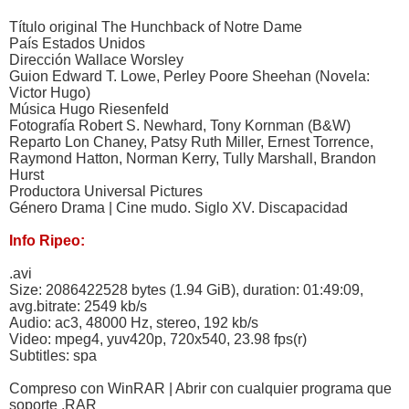
Título original The Hunchback of Notre Dame
País Estados Unidos
Dirección Wallace Worsley
Guion Edward T. Lowe, Perley Poore Sheehan (Novela:
Victor Hugo)
Música Hugo Riesenfeld
Fotografía Robert S. Newhard, Tony Kornman (B&W)
Reparto Lon Chaney, Patsy Ruth Miller, Ernest Torrence,
Raymond Hatton, Norman Kerry, Tully Marshall, Brandon
Hurst
Productora Universal Pictures
Género Drama | Cine mudo. Siglo XV. Discapacidad
Info Ripeo:
.avi
Size: 2086422528 bytes (1.94 GiB), duration: 01:49:09,
avg.bitrate: 2549 kb/s
Audio: ac3, 48000 Hz, stereo, 192 kb/s
Video: mpeg4, yuv420p, 720x540, 23.98 fps(r)
Subtitles: spa
Compreso con WinRAR | Abrir con cualquier programa que
soporte .RAR