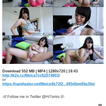
Download 552 MB | MP4 | 1280x720 | 19:43
http://k2s.cc/file/ca7cc62074903/
or
https://rapidgator.net/file/ce4b73f2...495d0ee69a30e/
-/// Follow me in Twitter @Hi7omis ///-