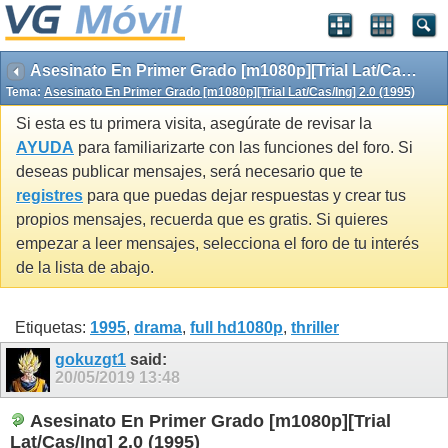
Asesinato En Primer Grado [m1080p][Trial Lat/Cas/Ing] 2.0 (1995)
Tema:
Asesinato En Primer Grado [m1080p][Trial Lat/Cas/Ing] 2.0 (1995)
Si esta es tu primera visita, asegúrate de revisar la
AYUDA
para familiarizarte con las funciones del foro. Si
deseas publicar mensajes, será necesario que te
registres
para que puedas dejar respuestas y crear tus
propios mensajes, recuerda que es gratis. Si quieres
empezar a leer mensajes, selecciona el foro de tu interés
de la lista de abajo.
Etiquetas:
1995
,
drama
,
full hd1080p
,
thriller
gokuzgt1
said:
20/05/2019
13:48
Asesinato En Primer Grado [m1080p][Trial
Lat/Cas/Ing] 2.0 (1995)