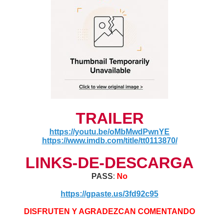
TRAILER
https://youtu.be/oMbMwdPwnYE
https://www.imdb.com/title/tt0113870/
LINKS-DE-DESCARGA
PASS
:
No
https://gpaste.us/3fd92c95
DISFRUTEN Y AGRADEZCAN COMENTANDO