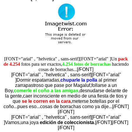
[FONT="arial" , "helvetica" , sans-serif][FONT="arial" ]Un
pack
de 4.254
fotos para ser exactos,
4.254
fotos de borrachas
haciendo
cosas de borrachas...
[/FONT]
[FONT="arial" , "helvetica" , sans-serif][FONT="arial"
]Dormir espatarradas,
chuparle la polla
al primer
zarrapastroso que pase por Magaluf,follarse a un
Boy,
comerle el coño a las amigas
,desnudarse delante de
la gente,caer inconsciente en medio de una fiesta de tios y
que
se le corren en la
cara
,meterse botellas por el
coño...pues eso...cosas de borrachas como ya dije...[/FONT]
[/FONT]
[FONT="arial" , "helvetica" , sans-serif][FONT="arial"
]Vamos,una joya
edición de coleccionista
.[/FONT][/FONT]
[/FONT]