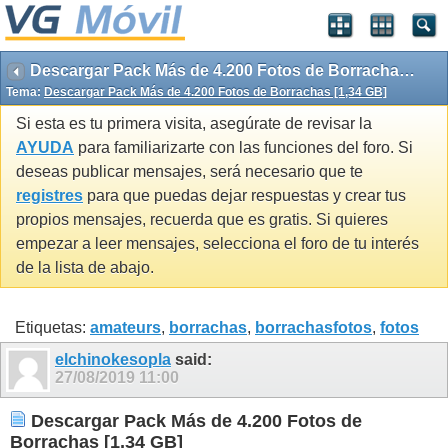
Descargar Pack Más de 4.200 Fotos de Borrachas [1,34 GB]
Tema:
Descargar Pack Más de 4.200 Fotos de Borrachas [1,34 GB]
Si esta es tu primera visita, asegúrate de revisar la
AYUDA
para familiarizarte con las funciones del foro. Si
deseas publicar mensajes, será necesario que te
registres
para que puedas dejar respuestas y crear tus
propios mensajes, recuerda que es gratis. Si quieres
empezar a leer mensajes, selecciona el foro de tu interés
de la lista de abajo.
Etiquetas:
amateurs
,
borrachas
,
borrachasfotos
,
fotos
elchinokesopla
said:
27/08/2019
11:00
Descargar Pack Más de 4.200 Fotos de
Borrachas [1,34 GB]