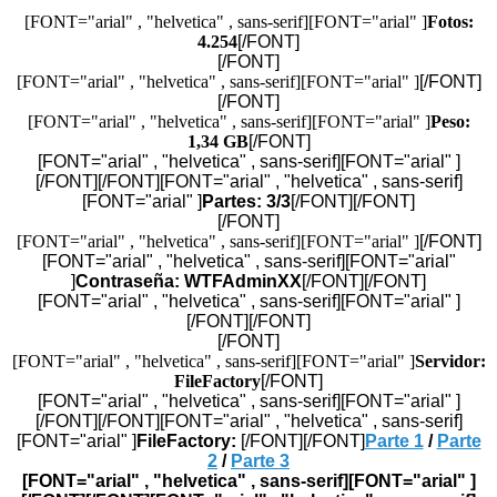
[FONT="arial" , "helvetica" , sans-serif][FONT="arial" ]
Fotos:
4.254
[/FONT]
[/FONT]
[FONT="arial" , "helvetica" , sans-serif][FONT="arial" ]
[/FONT]
[/FONT]
[FONT="arial" , "helvetica" , sans-serif][FONT="arial" ]
Peso:
1,34 GB
[/FONT]
[FONT="arial" , "helvetica" , sans-serif][FONT="arial" ]
[/FONT][/FONT][FONT="arial" , "helvetica" , sans-serif]
[FONT="arial" ]
Partes: 3/3
[/FONT][/FONT]
[/FONT]
[FONT="arial" , "helvetica" , sans-serif][FONT="arial" ]
[/FONT]
[FONT="arial" , "helvetica" , sans-serif][FONT="arial"
]
Contraseña: WTFAdminXX
[/FONT][/FONT]
[FONT="arial" , "helvetica" , sans-serif][FONT="arial" ]
[/FONT][/FONT]
[/FONT]
[FONT="arial" , "helvetica" , sans-serif][FONT="arial" ]
Servidor:
FileFactory
[/FONT]
[FONT="arial" , "helvetica" , sans-serif][FONT="arial" ]
[/FONT][/FONT][FONT="arial" , "helvetica" , sans-serif]
[FONT="arial" ]
FileFactory:
[/FONT][/FONT]
Parte 1
/
Parte
2
/
Parte 3
[FONT="arial" , "helvetica" , sans-serif][FONT="arial" ]