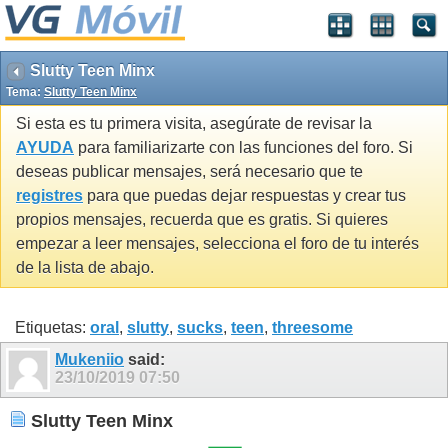
Slutty Teen Minx
Tema:
Slutty Teen Minx
Si esta es tu primera visita, asegúrate de revisar la
AYUDA
para familiarizarte con las funciones del foro. Si
deseas publicar mensajes, será necesario que te
registres
para que puedas dejar respuestas y crear tus
propios mensajes, recuerda que es gratis. Si quieres
empezar a leer mensajes, selecciona el foro de tu interés
de la lista de abajo.
Etiquetas:
oral
,
slutty
,
sucks
,
teen
,
threesome
Mukeniio
said:
23/10/2019
07:50
Slutty Teen Minx