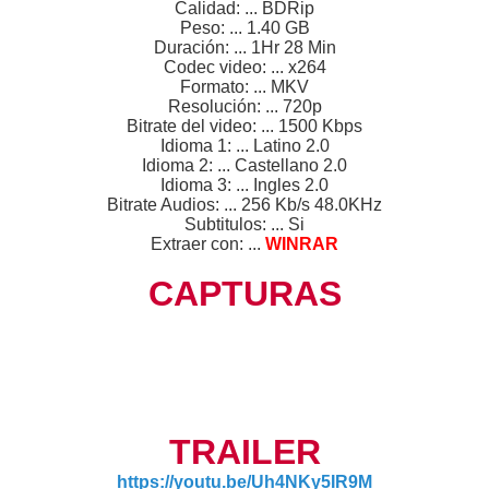
Calidad: ... BDRip
Peso: ... 1.40 GB
Duración: ... 1Hr 28 Min
Codec video: ... x264
Formato: ... MKV
Resolución: ... 720p
Bitrate del video: ... 1500 Kbps
Idioma 1: ... Latino 2.0
Idioma 2: ... Castellano 2.0
Idioma 3: ... Ingles 2.0
Bitrate Audios: ... 256 Kb/s 48.0KHz
Subtitulos: ... Si
Extraer con: ...
WINRAR
CAPTURAS
TRAILER
https://youtu.be/Uh4NKy5IR9M