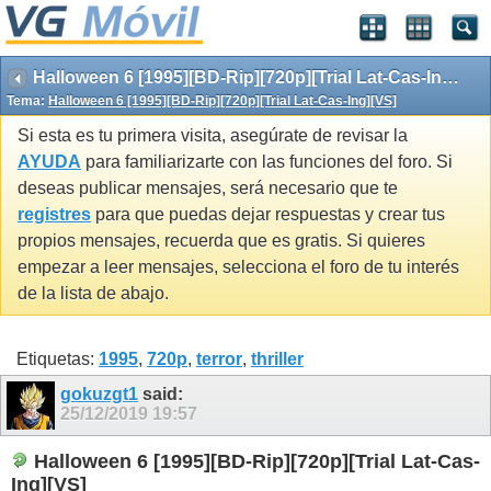
Halloween 6 [1995][BD-Rip][720p][Trial Lat-Cas-Ing][VS]
Tema:
Halloween 6 [1995][BD-Rip][720p][Trial Lat-Cas-Ing][VS]
Si esta es tu primera visita, asegúrate de revisar la
AYUDA
para familiarizarte con las funciones del foro. Si
deseas publicar mensajes, será necesario que te
registres
para que puedas dejar respuestas y crear tus
propios mensajes, recuerda que es gratis. Si quieres
empezar a leer mensajes, selecciona el foro de tu interés
de la lista de abajo.
Etiquetas:
1995
,
720p
,
terror
,
thriller
gokuzgt1
said:
25/12/2019
19:57
Halloween 6 [1995][BD-Rip][720p][Trial Lat-Cas-
Ing][VS]