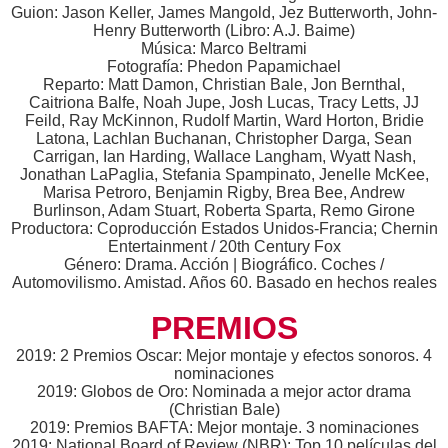
Guion: Jason Keller, James Mangold, Jez Butterworth, John-
Henry Butterworth (Libro: A.J. Baime)
Música: Marco Beltrami
Fotografía: Phedon Papamichael
Reparto: Matt Damon, Christian Bale, Jon Bernthal,
Caitriona Balfe, Noah Jupe, Josh Lucas, Tracy Letts, JJ
Feild, Ray McKinnon, Rudolf Martin, Ward Horton, Bridie
Latona, Lachlan Buchanan, Christopher Darga, Sean
Carrigan, Ian Harding, Wallace Langham, Wyatt Nash,
Jonathan LaPaglia, Stefania Spampinato, Jenelle McKee,
Marisa Petroro, Benjamin Rigby, Brea Bee, Andrew
Burlinson, Adam Stuart, Roberta Sparta, Remo Girone
Productora: Coproducción Estados Unidos-Francia; Chernin
Entertainment / 20th Century Fox
Género: Drama. Acción | Biográfico. Coches /
Automovilismo. Amistad. Años 60. Basado en hechos reales
PREMIOS
2019: 2 Premios Oscar: Mejor montaje y efectos sonoros. 4
nominaciones
2019: Globos de Oro: Nominada a mejor actor drama
(Christian Bale)
2019: Premios BAFTA: Mejor montaje. 3 nominaciones
2019: National Board of Review (NBR): Top 10 películas del