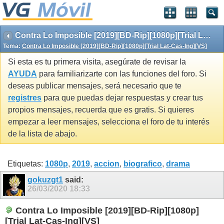
Contra Lo Imposible [2019][BD-Rip][1080p][Trial Lat-Cas-Ing][VS]
Tema:
Contra Lo Imposible [2019][BD-Rip][1080p][Trial Lat-Cas-Ing][VS]
Si esta es tu primera visita, asegúrate de revisar la
AYUDA
para familiarizarte con las funciones del foro. Si
deseas publicar mensajes, será necesario que te
registres
para que puedas dejar respuestas y crear tus
propios mensajes, recuerda que es gratis. Si quieres
empezar a leer mensajes, selecciona el foro de tu interés
de la lista de abajo.
Etiquetas:
1080p
,
2019
,
accion
,
biografico
,
drama
gokuzgt1
said:
26/03/2020
18:33
Contra Lo Imposible [2019][BD-Rip][1080p]
[Trial Lat-Cas-Ing][VS]