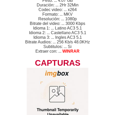
Peso: ... 4.07 GB
Duración: ... 2Hr 32Min
Codec video: ... x264
Formato: ... MKV
Resolución: ... 1080p
Bitrate del video: ... 3000 Kbps
Idioma 1: ... Latino AC3 5.1
Idioma 2: ... Castellano AC3 5.1
Idioma 3: ... Ingles AC3 5.1
Bitrate Audios: ... 256 Kb/s 48.0KHz
Subtitulos: ... Si
Extraer con: ...
WINRAR
CAPTURAS