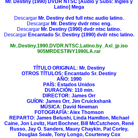
Mr. Destiny (1990) DVDR NTSC [Audio y Subs: Ingles y
Latino] Mega
Descargar
Mr. Destiny dvd full ntsc audio latino.
Descargar
Mr. Destiny dvdr ntsc eng.
Descargar
Mr. Destiny (1990) dvdr ntsc latino.
Descargar
Encantado Sr. Destiny (1990) dvdr ntsc latino.
Mr..Destiny.1990.DVDR.NTSC.Latino.by_Axl_jp.iso
905MRDESTINY1990LA.rar
TÍTULO ORIGINAL: Mr. Destiny
OTROS TÍTULOS: Encantado Sr. Destiny
AÑO: 1990
PAÍS: Estados Unidos
DURACIÓN: 110 min.
DIRECTOR: James Orr
GUÍON: James Orr, Jim Cruickshank
MÚSICA: David Newman
FOTOGRAFÍA: Alex Thomson
REPARTO: James Belushi, Linda Hamilton, Michael
Caine, Jon Lovitz, Hart Bochner, Bill McCutcheon, René
Russo, Jay O. Sanders, Maury Chaykin, Pat Corley,
Douglas Seale, Tony Longo, Courteney Cox