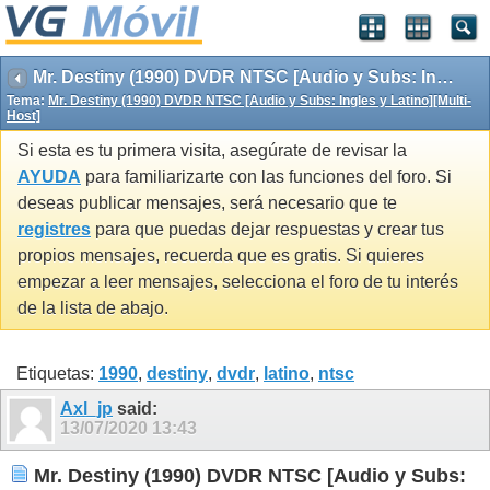
Mr. Destiny (1990) DVDR NTSC [Audio y Subs: Ingles y Latino][Multi-Host]
Tema:
Mr. Destiny (1990) DVDR NTSC [Audio y Subs: Ingles y Latino][Multi-
Host]
Si esta es tu primera visita, asegúrate de revisar la
AYUDA
para familiarizarte con las funciones del foro. Si
deseas publicar mensajes, será necesario que te
registres
para que puedas dejar respuestas y crear tus
propios mensajes, recuerda que es gratis. Si quieres
empezar a leer mensajes, selecciona el foro de tu interés
de la lista de abajo.
Etiquetas:
1990
,
destiny
,
dvdr
,
latino
,
ntsc
Axl_jp
said:
13/07/2020
13:43
Mr. Destiny (1990) DVDR NTSC [Audio y Subs: