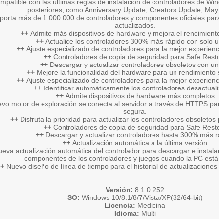
mpatible con las últimas reglas de instalación de controladores de Wi
posteriores, como Anniversary Update, Creators Update, Ma
porta más de 1.000.000 de controladores y componentes oficiales par
actualizados.
++
Admite más dispositivos de hardware y mejora el rendimient
++
Actualice los controladores 300% más rápido con solo un
++
Ajuste especializado de controladores para la mejor experienc
++
Controladores de copia de seguridad para Safe Rest
++
Descargar y actualizar controladores obsoletos con un 
++
Mejore la funcionalidad del hardware para un rendimiento 
++
Ajuste especializado de controladores para la mejor experienc
++
Identificar automáticamente los controladores desactual
++
Admite dispositivos de hardware más completos
vo motor de exploración se conecta al servidor a través de HTTPS pa
segura.
++
Disfruta la prioridad para actualizar los controladores obsoleto
++
Controladores de copia de seguridad para Safe Rest
++
Descargar y actualizar controladores hasta 300% más r
++
Actualización automática a la última versión
eva actualización automática del controlador para descargar e instal
componentes de los controladores y juegos cuando la PC está 
++
Nuevo diseño de línea de tiempo para el historial de actualizaciones
Versión:
8.1.0.252
SO:
Windows 10/8.1/8/7/Vista/XP(32/64-bit)
Licencia:
Medicina
Idioma:
Multi