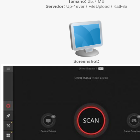
Tamaño:
25.7 MB
Servidor:
Up-4ever / FileUpload / KatFile
Screenshot: