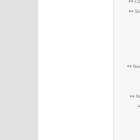
++
Co
++
So
++
Nue
++
Nu