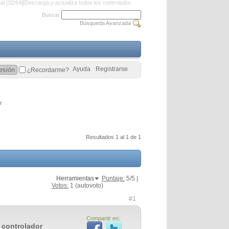
al [32/64][Descarga y actualiza todos los controlador
Buscar
Búsqueda Avanzada
Ayuda
Registrarse
¿Recordarme?
r
Resultados 1 al 1 de 1
Herramientas
Puntaje:
5
/5 |
Votos:
1
(autovoto)
#1
Compartir en:
s controlador