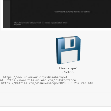
Descargar:
Código:
: https://www.up-4ever.org/x61eebanvyx4

ad: https://www.file-upload.com/731ykgqfzpce

 https://katfile.com/woanuxesabqv/DBP8.1.0.252.rar.html