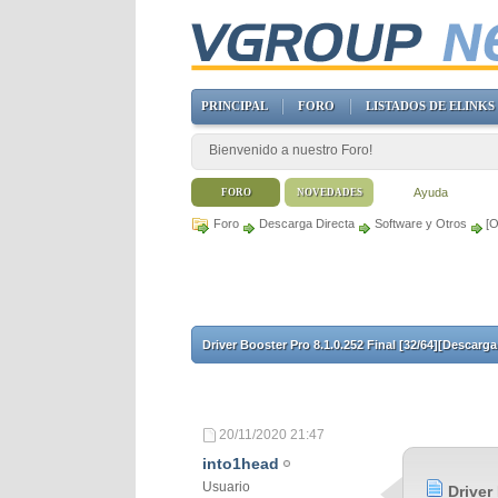
PRINCIPAL
FORO
LISTADOS DE ELINKS
Bienvenido a nuestro Foro!
Ayuda
FORO
NOVEDADES
Foro
Descarga Directa
Software y Otros
[O
Driver Booster Pro 8.1.0.252 Final [32/64][Descarga
20/11/2020
21:47
into1head
Usuario
Driver