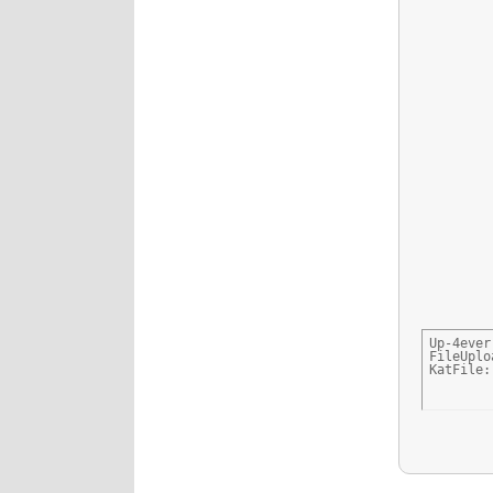
Up-4ever
FileUplo
KatFile: