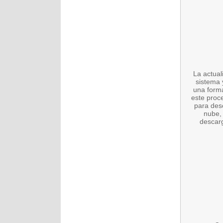
La actual
sistema 
una forma
este proc
para desc
nube, 
descarg