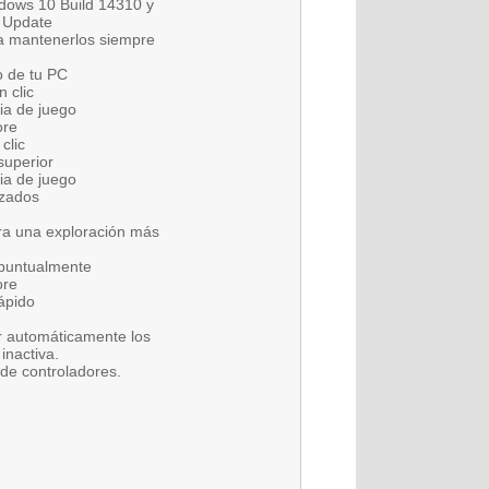
ndows 10 Build 14310 y
y Update
a mantenerlos siempre
o de tu PC
 clic
ia de juego
ore
clic
superior
ia de juego
izados
ra una exploración más
s puntualmente
ore
ápido
ar automáticamente los
inactiva.
 de controladores.