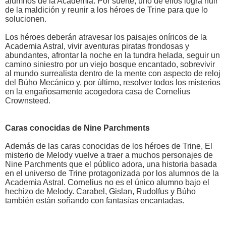
alumnos de la Academia. Por suerte, uno de ellos logra huir
de la maldición y reunir a los héroes de Trine para que lo
solucionen.
Los héroes deberán atravesar los paisajes oníricos de la
Academia Astral, vivir aventuras piratas frondosas y
abundantes, afrontar la noche en la tundra helada, seguir un
camino siniestro por un viejo bosque encantado, sobrevivir
al mundo surrealista dentro de la mente con aspecto de reloj
del Búho Mecánico y, por último, resolver todos los misterios
en la engañosamente acogedora casa de Cornelius
Crownsteed.
Caras conocidas de Nine Parchments
Además de las caras conocidas de los héroes de Trine, El
misterio de Melody vuelve a traer a muchos personajes de
Nine Parchments que el público adora, una historia basada
en el universo de Trine protagonizada por los alumnos de la
Academia Astral. Cornelius no es el único alumno bajo el
hechizo de Melody. Carabel, Gislan, Rudolfus y Búho
también están soñando con fantasías encantadas.