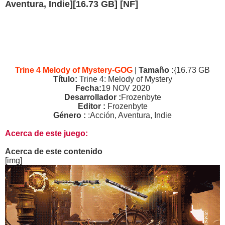
Aventura, Indie][16.73 GB] [NF]
Trine 4 Melody of Mystery-GOG
|
Tamaño :
{16.73 GB
Título:
Trine 4: Melody of Mystery
Fecha:
19 NOV 2020
Desarrollador :
Frozenbyte
Editor :
Frozenbyte
Género :
:Acción, Aventura, Indie
Acerca de este juego:
Acerca de este contenido
[img]