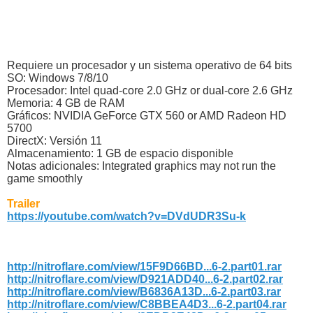
Requiere un procesador y un sistema operativo de 64 bits
SO: Windows 7/8/10
Procesador: Intel quad-core 2.0 GHz or dual-core 2.6 GHz
Memoria: 4 GB de RAM
Gráficos: NVIDIA GeForce GTX 560 or AMD Radeon HD
5700
DirectX: Versión 11
Almacenamiento: 1 GB de espacio disponible
Notas adicionales: Integrated graphics may not run the
game smoothly
Trailer
https://youtube.com/watch?v=DVdUDR3Su-k
http://nitroflare.com/view/15F9D66BD...6-2.part01.rar
http://nitroflare.com/view/D921ADD40...6-2.part02.rar
http://nitroflare.com/view/B6836A13D...6-2.part03.rar
http://nitroflare.com/view/C8BBEA4D3...6-2.part04.rar