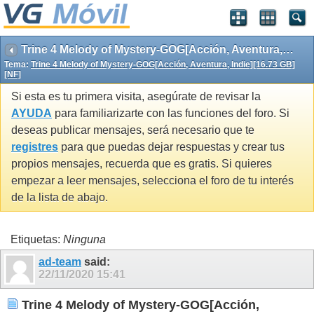
Trine 4 Melody of Mystery-GOG[Acción, Aventura, Indie][16.73 GB] [NF]
Tema:
Trine 4 Melody of Mystery-GOG[Acción, Aventura, Indie][16.73 GB]
[NF]
Si esta es tu primera visita, asegúrate de revisar la
AYUDA
para familiarizarte con las funciones del foro. Si
deseas publicar mensajes, será necesario que te
registres
para que puedas dejar respuestas y crear tus
propios mensajes, recuerda que es gratis. Si quieres
empezar a leer mensajes, selecciona el foro de tu interés
de la lista de abajo.
Etiquetas:
Ninguna
ad-team
said:
22/11/2020
15:41
Trine 4 Melody of Mystery-GOG[Acción,