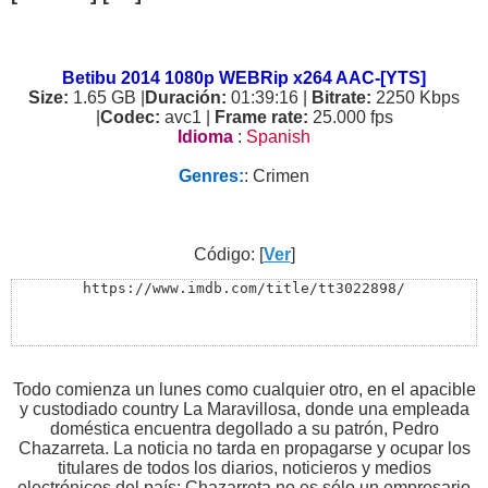
Betibu 2014 1080p WEBRip x264 AAC-[YTS]
Size:
1.65 GB |
Duración:
01:39:16 |
Bitrate:
2250 Kbps
|
Codec:
avc1 |
Frame rate:
25.000 fps
Idioma
:
Spanish
Genres:
: Crimen
Código: [
Ver
]
https://www.imdb.com/title/tt3022898/
Todo comienza un lunes como cualquier otro, en el apacible
y custodiado country La Maravillosa, donde una empleada
doméstica encuentra degollado a su patrón, Pedro
Chazarreta. La noticia no tarda en propagarse y ocupar los
titulares de todos los diarios, noticieros y medios
electrónicos del país: Chazarreta no es sólo un empresario