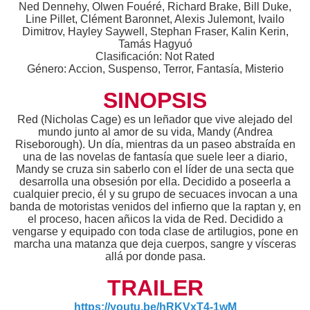
Ned Dennehy, Olwen Fouéré, Richard Brake, Bill Duke,
Line Pillet, Clément Baronnet, Alexis Julemont, Ivailo
Dimitrov, Hayley Saywell, Stephan Fraser, Kalin Kerin,
Tamás Hagyuó
Clasificación: Not Rated
Género: Accion, Suspenso, Terror, Fantasía, Misterio
SINOPSIS
Red (Nicholas Cage) es un leñador que vive alejado del
mundo junto al amor de su vida, Mandy (Andrea
Riseborough). Un día, mientras da un paseo abstraída en
una de las novelas de fantasía que suele leer a diario,
Mandy se cruza sin saberlo con el líder de una secta que
desarrolla una obsesión por ella. Decidido a poseerla a
cualquier precio, él y su grupo de secuaces invocan a una
banda de motoristas venidos del infierno que la raptan y, en
el proceso, hacen añicos la vida de Red. Decidido a
vengarse y equipado con toda clase de artilugios, pone en
marcha una matanza que deja cuerpos, sangre y vísceras
allá por donde pasa.
TRAILER
https://youtu.be/hRKVxT4-1wM