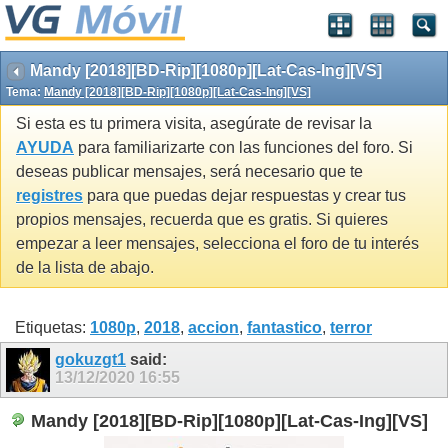
Mandy [2018][BD-Rip][1080p][Lat-Cas-Ing][VS]
Tema:
Mandy [2018][BD-Rip][1080p][Lat-Cas-Ing][VS]
Si esta es tu primera visita, asegúrate de revisar la
AYUDA
para familiarizarte con las funciones del foro. Si
deseas publicar mensajes, será necesario que te
registres
para que puedas dejar respuestas y crear tus
propios mensajes, recuerda que es gratis. Si quieres
empezar a leer mensajes, selecciona el foro de tu interés
de la lista de abajo.
Etiquetas:
1080p
,
2018
,
accion
,
fantastico
,
terror
gokuzgt1
said:
13/12/2020
16:55
Mandy [2018][BD-Rip][1080p][Lat-Cas-Ing][VS]