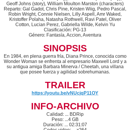
Geoff Johns (story), William Moulton Marston (characters)
Reparto: Gal Gadot, Chris Pine, Kristen Wiig, Pedro Pascal,
Robin Wright, Connie Nielsen, Lilly Aspell, Amr Waked,
Kristoffer Polaha, Natasha Rothwell, Ravi Patel, Oliver
Cotton, Lucian Perez, Gabriella Wilde, Kelvin Yu
Clasificación: PG-13
Género: Fantasía, Accion, Aventura
SINOPSIS
En 1984, en plena guerra fría, Diana Prince, conocida como
Wonder Woman se enfrenta al empresario Maxwell Lord y a
su antigua amiga Barbara Minerva / Cheetah, una villana
que posee fuerza y agilidad sobrehumanas.
TRAILER
https://youtu.be/vNUcjqP11OY
INFO-ARCHIVO
Calidad: ... BDRip
Peso: ...4 GB
Duración: ... 02:31:07
Codec video: ... x264