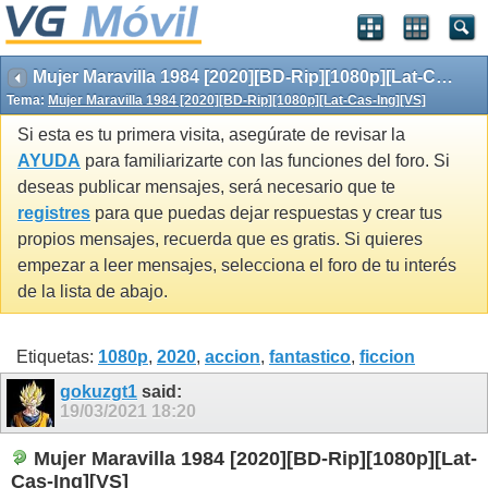
Mujer Maravilla 1984 [2020][BD-Rip][1080p][Lat-Cas-Ing][VS]
Tema:
Mujer Maravilla 1984 [2020][BD-Rip][1080p][Lat-Cas-Ing][VS]
Si esta es tu primera visita, asegúrate de revisar la
AYUDA
para familiarizarte con las funciones del foro. Si
deseas publicar mensajes, será necesario que te
registres
para que puedas dejar respuestas y crear tus
propios mensajes, recuerda que es gratis. Si quieres
empezar a leer mensajes, selecciona el foro de tu interés
de la lista de abajo.
Etiquetas:
1080p
,
2020
,
accion
,
fantastico
,
ficcion
gokuzgt1
said:
19/03/2021
18:20
Mujer Maravilla 1984 [2020][BD-Rip][1080p][Lat-
Cas-Ing][VS]